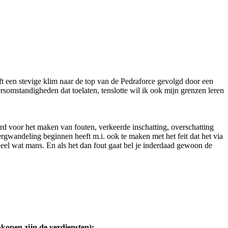
t een stevige klim naar de top van de Pedraforce gevolgd door een
somstandigheden dat toelaten, tenslotte wil ik ook mijn grenzen leren
aard voor het maken van fouten, verkeerde inschatting, overschatting
rgwandeling beginnen heeft m.i. ook te maken met het feit dat het via
heel wat mans. En als het dan fout gaat bel je inderdaad gewoon de
nkopen zijn de verdiensten):