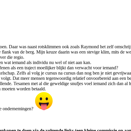
doen. Daar was naast rotsklimmen ook zoals Raymond het zelf omschrijf
 flank van de berg. Mijn keuze daarin was een stevige klim, mits de wer
ver die regio.
ten wat iemand als individu nu wel of niet aan kan.
fenen als een traject moeilijker blijkt dan verwacht voor iemand?
ezelschap. Zelfs al volg je cursus na cursus dan nog ben je niet gevrijw
s volgt. Dat meer mensen tegenwoordig relatief onvoorbereid aan een be
 ellende. Tesamen met al die geweldige snufjes voel iemand zich dan al 
en moeten worden betaald.
ijke ondernemingen?
ankopen te doen via de volgende links (een kleine commissie op aa