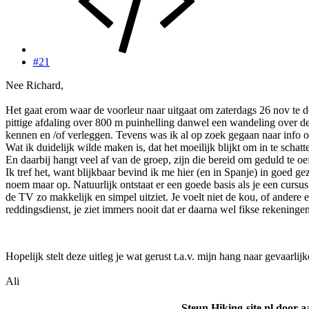
#21
Nee Richard,
Het gaat erom waar de voorleur naar uitgaat om zaterdags 26 nov te 
pittige afdaling over 800 m puinhelling danwel een wandeling over de
kennen en /of verleggen. Tevens was ik al op zoek gegaan naar info o
Wat ik duidelijk wilde maken is, dat het moeilijk blijkt om in te schat
En daarbij hangt veel af van de groep, zijn die bereid om geduld te oe
Ik tref het, want blijkbaar bevind ik me hier (en in Spanje) in goed g
noem maar op. Natuurlijk ontstaat er een goede basis als je een cursu
de TV zo makkelijk en simpel uitziet. Je voelt niet de kou, of andere
reddingsdienst, je ziet immers nooit dat er daarna wel fikse rekening
Hopelijk stelt deze uitleg je wat gerust t.a.v. mijn hang naar gevaarl
Ali
Steun Hiking-site.nl door a