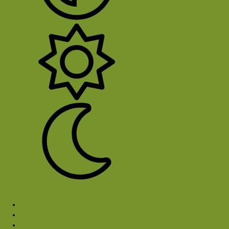
System
Licht
Donker
Sluit Menu
Forums
Samen buitensporten
Rond het kampvuur