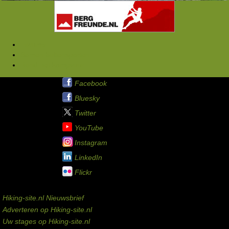
Forums
Samen buitensporten
Rond het kampvuur
Hiking-site.nl op:
Facebook
Bluesky
Twitter
YouTube
Instagram
LinkedIn
Flickr
Service links
Hiking-site.nl Nieuwsbrief
Adverteren op Hiking-site.nl
Uw stages op Hiking-site.nl