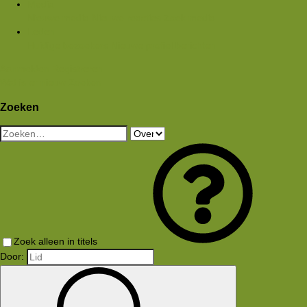
Media
Nieuwe media
Nieuwe reacties
Zoek media
Leden
Huidige bezoekers
Nieuwe profiel berichten
Aanmelden
Registreren
Wat is er nieuw
Zoeken
Zoeken
Zoek alleen in titels
Door: