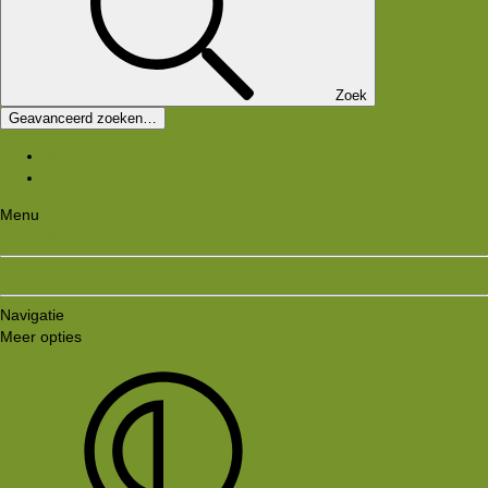
Zoek
Geavanceerd zoeken…
Nieuwe berichten
Zoek forums
Menu
Aanmelden
Registreren
Navigatie
Meer opties
Style variation