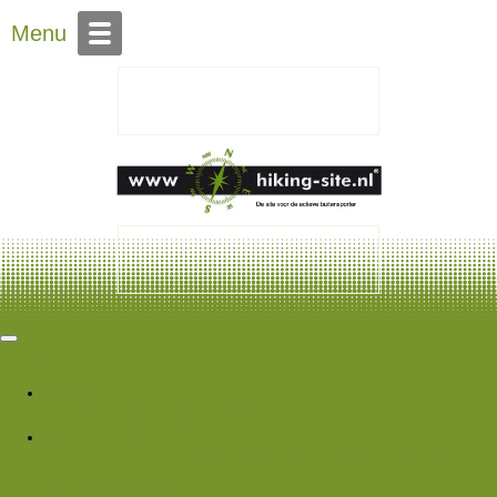
Over Hiking-site.nl
Menu
Hiking Site
Forums
Nieuwe berichten
Zoek forums
Wat is er nieuw
Featured content
Nieuwe berichten
Nieuwe media
Nieuwe
media reacties
Laatste bijdragen