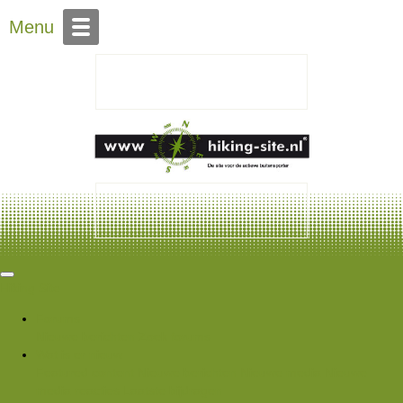
Over Hiking-site.nl
Menu
Hiking Site
Forums
Nieuwe berichten
Zoek forums
Wat is er nieuw
Featured content
Nieuwe berichten
Nieuwe media
Nieuwe
media reacties
Laatste bijdragen