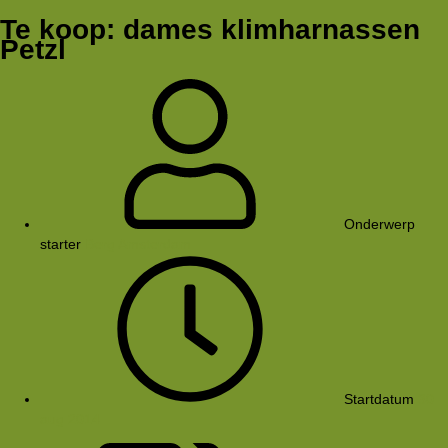
Te koop: dames klimharnassen
Petzl
Onderwerp
starter
Berg Amsterdam
Startdatum
30
aug 2014