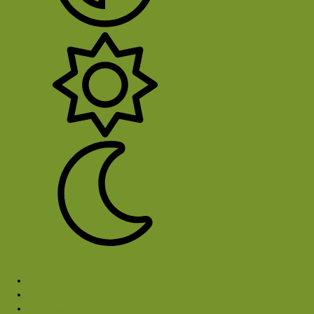
System
Licht
Donker
Sluit Menu
Forums
Materialen
Buitensportmarkt