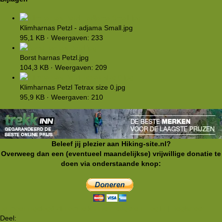
Klimharnas Petzl - adjama Small.jpg
95,1 KB · Weergaven: 233
Borst harnas Petzl.jpg
104,3 KB · Weergaven: 209
Klimharnas Petzl Tetrax size 0.jpg
95,9 KB · Weergaven: 210
Beleef jij plezier aan Hiking-site.nl?
Overweeg dan een (eventueel maandelijkse) vrijwillige donatie te
doen via onderstaande knop:
Je moet ingelogd zijn om te kunnen reageren. Log in | Registreer
Deel: