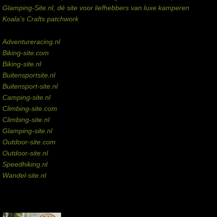
Glamping-Site.nl, dé site voor liefhebbers van luxe kamperen
Koala's Crafts patchwork
Domeinen te koop
Adventureracing.nl
Biking-site.com
Biking-site.nl
Buitensportsite.nl
Buitensport-site.nl
Camping-site.nl
Climbing-site.com
Climbing-site.nl
Glamping-site.nl
Outdoor-site.com
Outdoor-site.nl
Speedhiking.nl
Wandel-site.nl
Commissie-links
Aankopen via deze links geven de beheerder een kleine commissie.