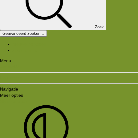
Zoek
Geavanceerd zoeken…
Nieuwe berichten
Zoek forums
Menu
Aanmelden
Registreren
Navigatie
Meer opties
Style variation