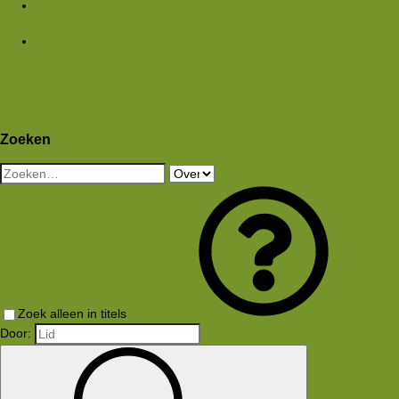
Media
Nieuwe media
Nieuwe reacties
Zoek media
Leden
Huidige bezoekers
Nieuwe profiel berichten
Aanmelden
Registreren
Wat is er nieuw
Zoeken
Zoeken
Zoek alleen in titels
Door: