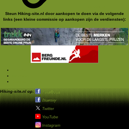
koppeling
Steun Hiking-site.nl door aankopen te doen via de volgende
links (een kleine commissie op aankopen zijn de verdiensten):
Forums
Materialen
Buitensportmarkt
Hiking-site.nl op:
Facebook
Bluesky
Twitter
YouTube
Instagram