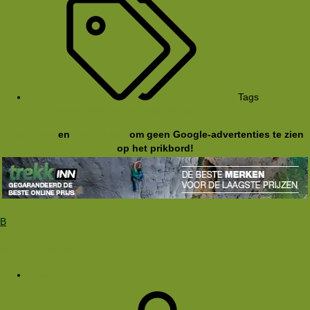
Tags
dames
klimharnas
petzl
te koop
Registreer
en
meld je aan
om geen Google-advertenties te zien
op het prikbord!
B
Berg Amsterdam
30 aug 2014