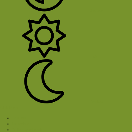
System
Licht
Donker
Sluit Menu
Forums
Materialen
Buitensportmarkt