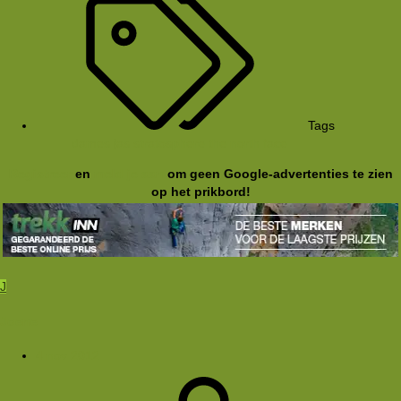
Tags
dames
jas
stratosphere
the north face
Registreer
en
meld je aan
om geen Google-advertenties te zien
op het prikbord!
J
Joene
4 nov 2012