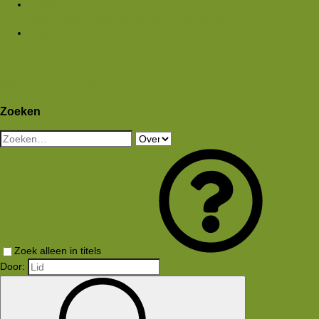
Media
Nieuwe media
Nieuwe reacties
Zoek media
Leden
Huidige bezoekers
Nieuwe profiel berichten
Aanmelden
Registreren
Wat is er nieuw
Zoeken
Zoeken
Zoek alleen in titels
Door: