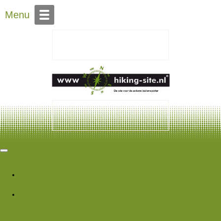
Over Hiking-site.nl
Menu
Hiking Site
Forums
Nieuwe berichten
Zoek forums
Wat is er nieuw
Featured content
Nieuwe berichten
Nieuwe media
Nieuwe
media reacties
Laatste bijdragen