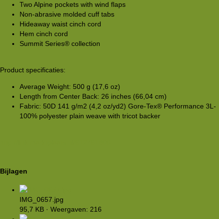
Two Alpine pockets with wind flaps
Non-abrasive molded cuff tabs
Hideaway waist cinch cord
Hem cinch cord
Summit Series® collection
Product specificaties:
Average Weight: 500 g (17,6 oz)
Length from Center Back: 26 inches (66,04 cm)
Fabric: 50D 141 g/m2 (4,2 oz/yd2) Gore-Tex® Performance 3L-
100% polyester plain weave with tricot backer
http://link.marktplaats.nl/612761800
Bijlagen
IMG_0657.jpg
95,7 KB · Weergaven: 216