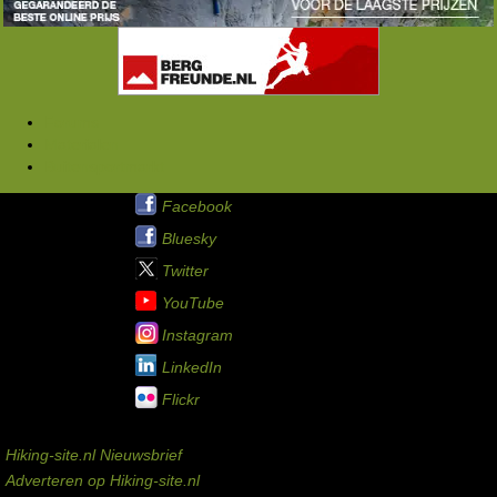
Forums
Materialen
Buitensportmarkt
Hiking-site.nl op:
Facebook
Bluesky
Twitter
YouTube
Instagram
LinkedIn
Flickr
Service links
Hiking-site.nl Nieuwsbrief
Adverteren op Hiking-site.nl