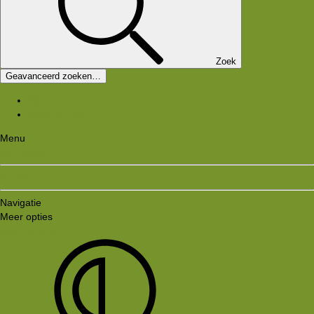
Zoek
Geavanceerd zoeken…
Nieuwe berichten
Zoek forums
Menu
Aanmelden
Registreren
Navigatie
Meer opties
Style variation