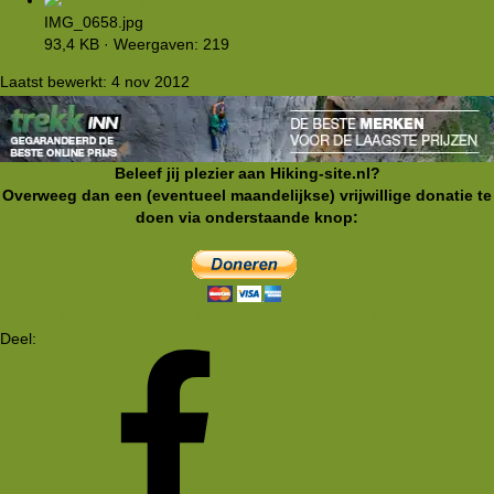
IMG_0658.jpg
93,4 KB · Weergaven: 219
Laatst bewerkt:
4 nov 2012
Beleef jij plezier aan Hiking-site.nl?
Overweeg dan een (eventueel maandelijkse) vrijwillige donatie te
doen via onderstaande knop:
Je moet ingelogd zijn om te kunnen reageren. Log in | Registreer
Deel: