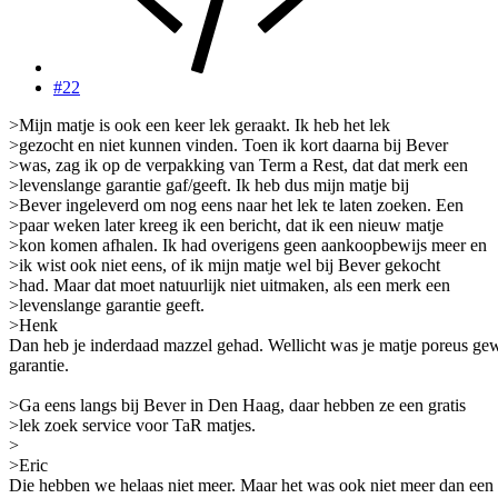
#22
>Mijn matje is ook een keer lek geraakt. Ik heb het lek
>gezocht en niet kunnen vinden. Toen ik kort daarna bij Bever
>was, zag ik op de verpakking van Term a Rest, dat dat merk een
>levenslange garantie gaf/geeft. Ik heb dus mijn matje bij
>Bever ingeleverd om nog eens naar het lek te laten zoeken. Een
>paar weken later kreeg ik een bericht, dat ik een nieuw matje
>kon komen afhalen. Ik had overigens geen aankoopbewijs meer en
>ik wist ook niet eens, of ik mijn matje wel bij Bever gekocht
>had. Maar dat moet natuurlijk niet uitmaken, als een merk een
>levenslange garantie geeft.
>Henk
Dan heb je inderdaad mazzel gehad. Wellicht was je matje poreus gew
garantie.
>Ga eens langs bij Bever in Den Haag, daar hebben ze een gratis
>lek zoek service voor TaR matjes.
>
>Eric
Die hebben we helaas niet meer. Maar het was ook niet meer dan een 