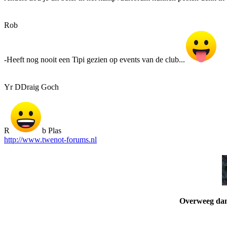
Rob
-Heeft nog nooit een Tipi gezien op events van de club...
Yr DDraig Goch
R
b Plas
http://www.twenot-forums.nl
Overweeg dan 