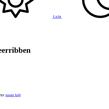
Licht
Weerribben
ter
susan luijt