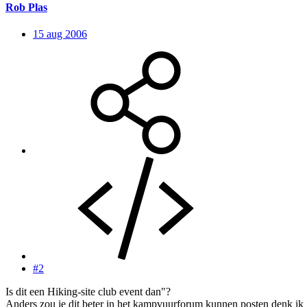
Rob Plas
15 aug 2006
#2
Is dit een Hiking-site club event dan"?
Anders zou je dit beter in het kampvuurforum kunnen posten denk ik