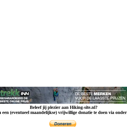
Beleef jij plezier aan Hiking-site.nl?
een (eventueel maandelijkse) vrijwillige donatie te doen via onde