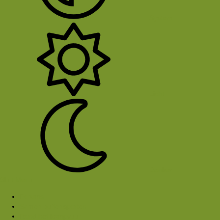
System
Licht
Donker
Sluit Menu
Forums
Samen buitensporten
Rond het kampvuur