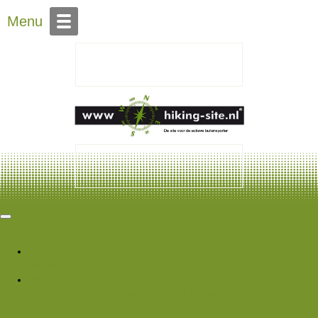
Over Hiking-site.nl
Menu
Hiking Site
Forums
Nieuwe berichten
Zoek forums
Wat is er nieuw
Featured content
Nieuwe berichten
Nieuwe media
Nieuwe
media reacties
Laatste bijdragen