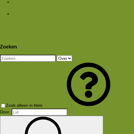
Media
Nieuwe media
Nieuwe reacties
Zoek media
Leden
Huidige bezoekers
Nieuwe profiel berichten
Aanmelden
Registreren
Wat is er nieuw
Zoeken
Zoeken
Zoek alleen in titels
Door: