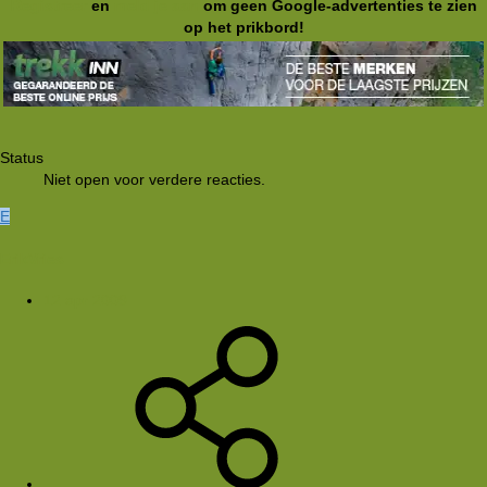
Registreer
en
meld je aan
om geen Google-advertenties te zien
op het prikbord!
Status
Niet open voor verdere reacties.
E
ErikVries
12 apr 2009