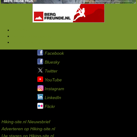
Forums
Samen buitensporten
Rond het kampvuur
Hiking-site.nl op:
Facebook
Bluesky
Twitter
YouTube
Instagram
LinkedIn
Flickr
Service links
Hiking-site.nl Nieuwsbrief
Adverteren op Hiking-site.nl
Uw stages op Hiking-site.nl