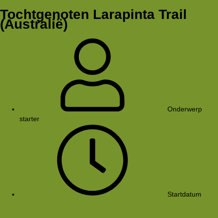
Tochtgenoten Larapinta Trail
(Australië)
Onderwerp
starter
ErikVries
Startdatum
12
apr 2009