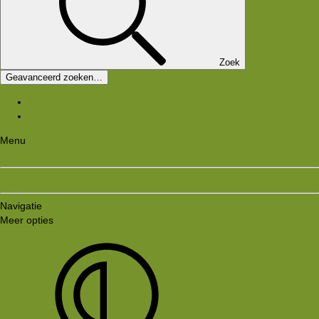
Zoek
Geavanceerd zoeken…
Nieuwe berichten
Zoek forums
Menu
Aanmelden
Registreren
Navigatie
Meer opties
Style variation