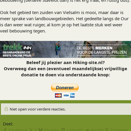
bebouwing (behalve Stavelot dan) is het erg fraai, en rustig dus).
Ook het gebied ten zuiden van Vielsalm is mooi, maar daar is
meer sprake van landbouwgebieden. Het gedeelte langs de Our
is dan weer wat ruiger, al kom je op het laatste stuk wel weer
veel bebouwing tegen.
Beleef jij plezier aan Hiking-site.nl?
Overweeg dan een (eventueel maandelijkse) vrijwillige
donatie te doen via onderstaande knop:
Niet open voor verdere reacties.
Deel:
Facebook
X
Bluesky
LinkedIn
Reddit
Pinterest