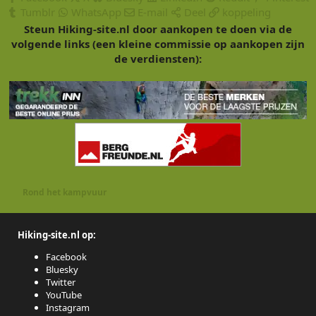
Tumblr
WhatsApp
E-mail
Deel
koppeling
Steun Hiking-site.nl door aankopen te doen via de
volgende links (een kleine commissie op aankopen zijn
de verdiensten):
Rond het kampvuur
Hiking-site.nl op:
Facebook
Bluesky
Twitter
YouTube
Instagram