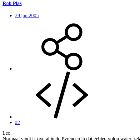
Rob Plas
29 jun 2005
#2
Leo,
Normaal vindt ik overal in de Pyreneen in dat gebied volop water, zek