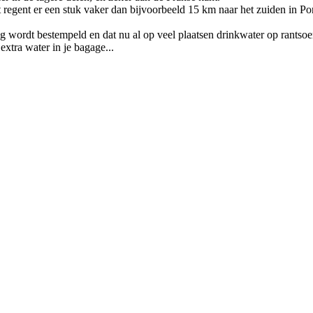
 regent er een stuk vaker dan bijvoorbeeld 15 km naar het zuiden in Pont 
oog wordt bestempeld en dat nu al op veel plaatsen drinkwater op rantsoe
extra water in je bagage...