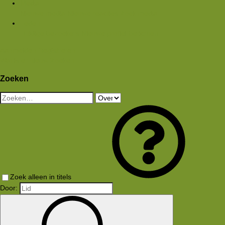
Media
Nieuwe media
Nieuwe reacties
Zoek media
Leden
Huidige bezoekers
Nieuwe profiel berichten
Aanmelden
Registreren
Wat is er nieuw
Zoeken
Zoeken
Zoek alleen in titels
Door: