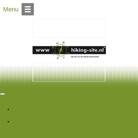
Over Hiking-site.nl
Menu
Hiking Site
Forums
Nieuwe berichten
Zoek forums
Wat is er nieuw
Featured content
Nieuwe berichten
Nieuwe media
Nieuwe
media reacties
Laatste bijdragen