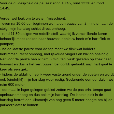
Voor de duidelijkheid de pauzes: rond 10:45, rond 12:30 en rond
14:45.
Verder wel leuk om te weten (misschien):
- even na 10:00 uur beginnen we na een pauze van 2 minuten aan de
steig: mijn hartslag schiet direct omhoog;
- rond 11:30 steigen we redelijk steil, waarbij ik verschillende keren
behoorlijk moet zoeken naar houvast: opnieuw heeft m'n hart flink te
pompen;
- na de laatste pauze voor de top moet we flink wat ladders
beklimmen: recht omhoog, met ijskoude vingers en blik op oneindig.
Net voor de pauze heb ik ruim 5 minuten 'vast' gezeten op zoek naar
houvast en dus is het vertrouwen behoorlijk gedaald: mijn hart gaat te
keer als een gek;
- tijdens de afdaling heb ik weer vaste grond onder de voeten en wordt
ook (eindelijk!) mijn hartslag weer rustig. Gedurende een uur dalen we
ruim 600 meter.
- eenmaal in lager gelegen gebied zetten we de pas erin: tempo gaat
opnieuw omhoog en dus ook mijn hartslag. De laatste piek in de
hartslag betreft een klimmetje van nog geen 5 meter hoogte om bij de
parkeerplaats te komen.