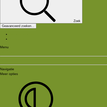
Zoek
Geavanceerd zoeken…
Nieuwe berichten
Zoek forums
Menu
Aanmelden
Registreren
Navigatie
Meer opties
Style variation