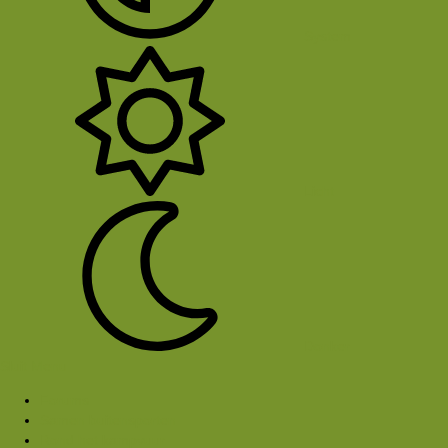
System
Licht
Donker
Sluit Menu
Forums
Samen buitensporten
Rond het kampvuur