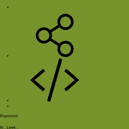
16 jul 2005
#2
Raymond.
Ik...Leek...