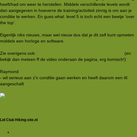
heeft/had om weer te herstellen. Middels verschillende levels wordt
dan aangegeven in hoeverre de training/activiteit zinnig is om aan je
conditie te werken. En gues what: level 5 is toch echt een beetje 'over
the top'.
Eigenlijk niks nieuws, maar wel nieuw dus dat je dit zelf kunt opmeten
middels een horloge en software.
Zie overigens ook:
http://www.robijns.nl/prod-info/suunto_t6.php
(en
bekijk dan meteen ff de video onderaan de pagina, erg komisch!)
Raymond
- wil serieus aan z'n conditie gaan werken en heeft daarom een t6
aangeschaft
jurgenvv
Lid Club Hiking-site.nl
16 jul 2005