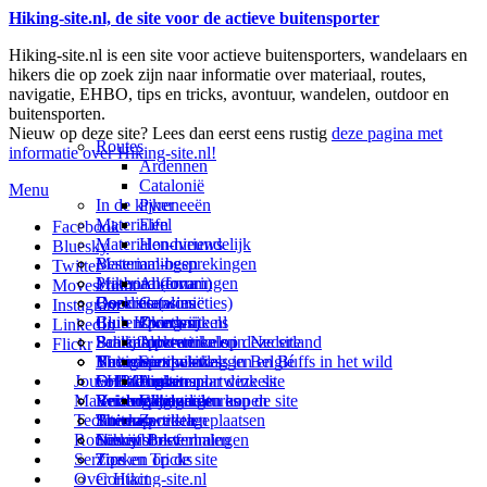
Hiking-site.nl, de site voor de actieve buitensporter
Hiking-site.nl is een site voor actieve buitensporters, wandelaars en
hikers die op zoek zijn naar informatie over materiaal, routes,
navigatie, EHBO, tips en tricks, avontuur, wandelen, outdoor en
buitensporten.
Nieuw op deze site? Lees dan eerst eens rustig
deze pagina met
Routes
informatie over Hiking-site.nl!
Ardennen
Catalonië
Menu
In de kijker
Pyreneeën
Materialen
Eifel
Facebook
Materialen-nieuws
Hondvriendelijk
Bluesky
Materiaal-besprekingen
Bestemmingen
Twitter
Prikbord (forum)
Materiaal-ervaringen
Andorra
Movescount
Goodies (winacties)
Boekrecensies
Deze site
Catalonië
Instagram
Club Hiking-site.nl
Buitensportwinkels
Zweden
Over mij
LinkedIn
Schrijfblok-artikelen
Buitensportwinkels in Nederland
Paalkamperen
Adverteren op deze site
Flickr
Virtuele exposities
Buitensportwinkels in Belgié
Navigatie
Thema-artikelen
Summit-vlaggen en Buffs in het wild
Jouw Hiking-site.nl
Fotoalbums
Online buitensportwinkels
EHBO
Andorra
Linken naar deze site
Materialen: kiezen en kopen
Reisboekhandels
Verzorging
Buitensportvacatures
Catalonië
Wijzigingen aan de site
Technieken
Thema-artikelen
Buitensportstageplaatsen
Sitemap
Zweden
Routes en Bestemmingen
Schrijfblokverhalen
Links
Nieuwsbrief
Service
Tips en Tricks
Zoeken op de site
Over Hiking-site.nl
Contact