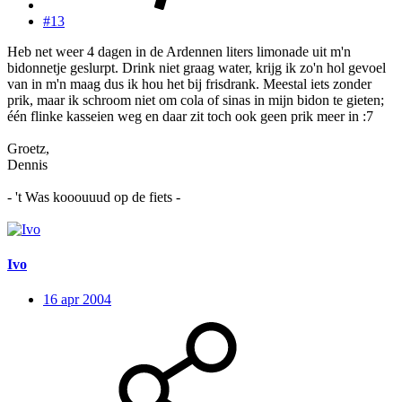
#13
Heb net weer 4 dagen in de Ardennen liters limonade uit m'n
bidonnetje geslurpt. Drink niet graag water, krijg ik zo'n hol gevoel
van in m'n maag dus ik hou het bij frisdrank. Meestal iets zonder
prik, maar ik schroom niet om cola of sinas in mijn bidon te gieten;
één flinke kasseien weg en daar zit toch ook geen prik meer in :7
Groetz,
Dennis
- 't Was kooouuud op de fiets -
Ivo
16 apr 2004