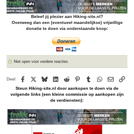
Beleef jij plezier aan Hiking-site.nl?
Overweeg dan een (eventueel maandelijkse) vrijwillige
donatie te doen via onderstaande knop:
Niet open voor verdere reacties.
Facebook
X
Bluesky
LinkedIn
Reddit
Pinterest
Tumblr
WhatsApp
E-mail
kopp
Deel:
Steun Hiking-site.nl door aankopen te doen via de
volgende links (een kleine commissie op aankopen zijn
de verdiensten):