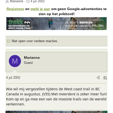
O
S
Marianne
4 jul 2002
n
t
Registreer
en
meld je aan
om geen Google-advertenties te
d
a
zien op het prikbord!
e
r
r
t
w
d
e
a
r
t
Niet open voor verdere reacties.
p
u
s
m
t
a
Marianne
M
r
Guest
t
e
r
4 jul 2002
#1
Wie wil mij vergezellen tijdens de West coast trail in BC
Canada in augustus. (V35) Met meerdere is zeker meer fun!
Kom op en ga mee een van de mooiste trails van de wereld
verkennen.