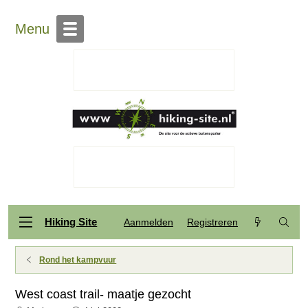
Menu
Hiking Site
Aanmelden
Registreren
Rond het kampvuur
West coast trail- maatje gezocht