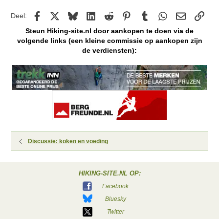
Facebook
X
Bluesky
LinkedIn
Reddit
Pinterest
Tumblr
WhatsApp
E-mail
kopp
Deel:
Steun Hiking-site.nl door aankopen te doen via de
volgende links (een kleine commissie op aankopen zijn
de verdiensten):
Discussie: koken en voeding
HIKING-SITE.NL OP:
Facebook
Bluesky
Twitter