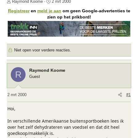
O
S
Raymond Koome
2 mrt 2000
n
t
Registreer
en
meld je aan
om geen Google-advertenties te
d
a
zien op het prikbord!
e
r
r
t
w
d
e
a
r
t
Niet open voor verdere reacties.
p
u
s
m
t
a
Raymond Koome
R
r
Guest
t
e
r
2 mrt 2000
#1
Hoi,
In verschillende Amerikaanse buitensportboeken lees ik
over het zelf dehydrateren van voedsel en dat dit heel
goedkoop/makkelijk is.