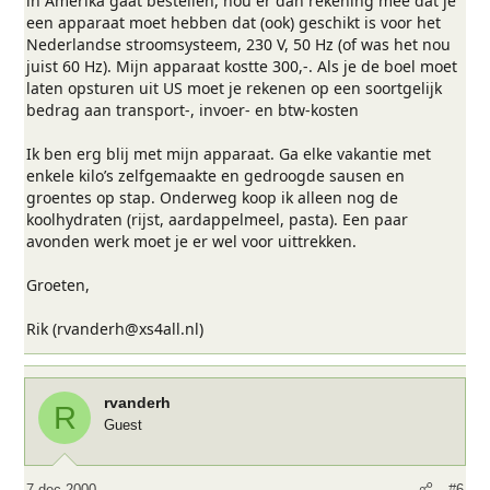
in Amerika gaat bestellen, hou er dan rekening mee dat je
een apparaat moet hebben dat (ook) geschikt is voor het
Nederlandse stroomsysteem, 230 V, 50 Hz (of was het nou
juist 60 Hz). Mijn apparaat kostte 300,-. Als je de boel moet
laten opsturen uit US moet je rekenen op een soortgelijk
bedrag aan transport-, invoer- en btw-kosten
Ik ben erg blij met mijn apparaat. Ga elke vakantie met
enkele kilo’s zelfgemaakte en gedroogde sausen en
groentes op stap. Onderweg koop ik alleen nog de
koolhydraten (rijst, aardappelmeel, pasta). Een paar
avonden werk moet je er wel voor uittrekken.
Groeten,
Rik (rvanderh@xs4all.nl)
rvanderh
R
Guest
7 dec 2000
#6