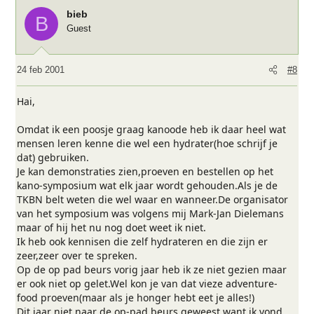
bieb
B
Guest
24 feb 2001
#8
Hai,
Omdat ik een poosje graag kanoode heb ik daar heel wat
mensen leren kenne die wel een hydrater(hoe schrijf je
dat) gebruiken.
Je kan demonstraties zien,proeven en bestellen op het
kano-symposium wat elk jaar wordt gehouden.Als je de
TKBN belt weten die wel waar en wanneer.De organisator
van het symposium was volgens mij Mark-Jan Dielemans
maar of hij het nu nog doet weet ik niet.
Ik heb ook kennisen die zelf hydrateren en die zijn er
zeer,zeer over te spreken.
Op de op pad beurs vorig jaar heb ik ze niet gezien maar
er ook niet op gelet.Wel kon je van dat vieze adventure-
food proeven(maar als je honger hebt eet je alles!)
Dit jaar niet naar de op-pad beurs geweest want ik vond