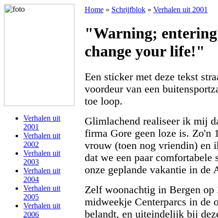
Home
»
Schrijfblok
»
Verhalen uit 2001
"Warning; entering
change your life!"
Een sticker met deze tekst stra
voordeur van een buitensportza
toe loop.
Verhalen uit
Glimlachend realiseer ik mij d
2001
firma Gore geen loze is. Zo'n 
Verhalen uit
vrouw (toen nog vriendin) en 
2002
Verhalen uit
dat we een paar comfortabele
2003
onze geplande vakantie in de 
Verhalen uit
2004
Zelf woonachtig in Bergen op
Verhalen uit
2005
midweekje Centerparcs in de
Verhalen uit
belandt, en uiteindelijk bij d
2006