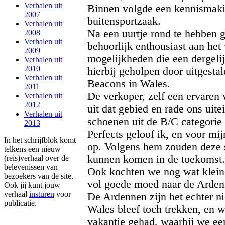
Verhalen uit
Binnen volgde een kennismaki
2007
buitensportzaak.
Verhalen uit
Na een uurtje rond te hebben g
2008
Verhalen uit
behoorlijk enthousiast aan het
2009
mogelijkheden die een dergelij
Verhalen uit
2010
hierbij geholpen door uitgesta
Verhalen uit
Beacons in Wales.
2011
De verkoper, zelf een ervaren 
Verhalen uit
2012
uit dat gebied en rade ons uite
Verhalen uit
schoenen uit de B/C categorie
2013
Perfects geloof ik, en voor mi
In het schrijfblok komt
op. Volgens hem zouden deze 
telkens een nieuw
kunnen komen in de toekomst.
(reis)verhaal over de
belevenissen van
Ook kochten we nog wat klein
bezoekers van de site.
vol goede moed naar de Arden
Ook jij kunt jouw
verhaal
insturen
voor
De Ardennen zijn het echter ni
publicatie.
Wales bleef toch trekken, en 
vakantie gehad, waarbij we ee