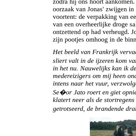
zodra hij ons hoort aankomen. 
oorzaak van Jonas' zwijgen in 
voortent: de verpakking van ee
van een overheerlijke droge s
ontzettend op had verheugd. J
zijn pootjes omhoog in de binn
Het beeld van Frankrijk verva
sliert valt in de ijzeren kom 
in het nu. Nauwelijks kan ik d
medereizigers om mij heen ond
intens naar het vuur, verzwolg
Se�or Jato roert en giet opn
klatert neer als de stortregen
getrotseerd, de brandende dr