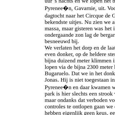
uur 's nachts en we lopen het
Pyrenee�n, Gavarnie, uit. Voo
dagtocht naar het Circque de
bekendste uitjes. Nu zien we 
massa, maar gisteren was het i
ondergaande zon lag de bergar
besneeuwd bij.
We verlaten het dorp en de laats
even donker, op de heldere st
bijna duizend meter klimmen i
lopen via de bijna 2300 meter
Bugaruelo. Dat we in het donk
Jonas. Hij is niet toegestaan i
Pyrenee�n en daar kwamen we 
park is hier slechts een strook
maar ondanks dat verboden vo
controles te ontlopen gaan we 
hebben eigenlijk geen keus, e