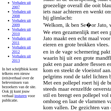
Verhalen uit
groezelige overall die ooit bla
2007
iets naar achteren en wenkt on
Verhalen uit
2008
hij glimlacht:
Verhalen uit
'Welkom, ik ben Se�or Jato, w
2009
Verhalen uit
We eten gezamenlijk met een
2010
Jato maakt een echt maal voor
Verhalen uit
2011
eieren en grote brokken vlees. 
Verhalen uit
en in de vage schemering pakt
2012
Verhalen uit
waarin hij uit een grote mandf
2013
pakt een paar andere flessen e
In het schrijfblok komt
kom en steekt de vloeistof aan
telkens een nieuw
pelgrims rond de tafel lichten 
(reis)verhaal over de
Met een pollepel roert hij de b
belevenissen van
bezoekers van de site.
steeds maar eenzelfde onverstaa
Ook jij kunt jouw
stil en brengt een pollepel vol
verhaal
insturen
voor
publicatie.
omhoog en laat de vlammen va
kom vallen. De gezichten van 