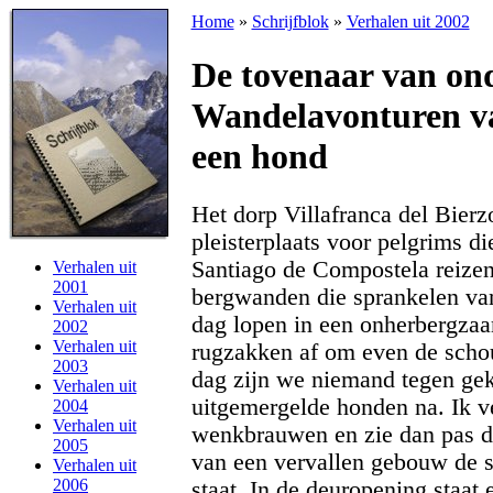
Home
»
Schrijfblok
»
Verhalen uit 2002
De tovenaar van on
Wandelavonturen va
een hond
Het dorp Villafranca del Bierzo
pleisterplaats voor pelgrims di
Santiago de Compostela reizen.
Verhalen uit
2001
bergwanden die sprankelen va
Verhalen uit
dag lopen in een onherbergza
2002
Verhalen uit
rugzakken af om even de schou
2003
dag zijn we niemand tegen ge
Verhalen uit
uitgemergelde honden na. Ik v
2004
Verhalen uit
wenkbrauwen en zie dan pas d
2005
van een vervallen gebouw de s
Verhalen uit
2006
staat. In de deuropening staat