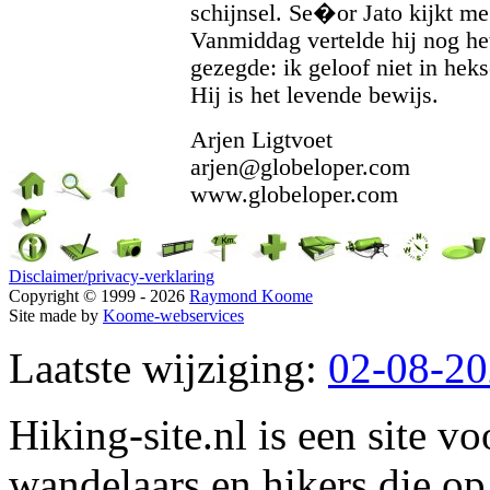
schijnsel. Se�or Jato kijkt me
Vanmiddag vertelde hij nog het
gezegde: ik geloof niet in hek
Hij is het levende bewijs.
Arjen Ligtvoet
arjen@globeloper.com
www.globeloper.com
Disclaimer/privacy-verklaring
Copyright © 1999 - 2026
Raymond Koome
Site made by
Koome-webservices
Laatste wijziging:
02-08-2
Hiking-site.nl is een site vo
wandelaars en hikers die op