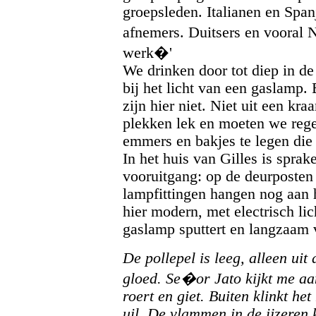
groepsleden. Italianen en Span
afnemers. Duitsers en vooral
werk�'
We drinken door tot diep in 
bij het licht van een gaslamp. 
zijn hier niet. Niet uit een kra
plekken lek en moeten we rege
emmers en bakjes te legen die
In het huis van Gilles is spra
vooruitgang: op de deurposten 
lampfittingen hangen nog aan 
hier modern, met electrisch li
gaslamp sputtert en langzaam v
De pollepel is leeg, alleen ui
gloed. Se�or Jato kijkt me aan
roert en giet. Buiten klinkt h
uil. De vlammen in de ijzeren k