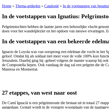
Home
»
Thema-artikelen
»
Catalonië
»
In de voetstappen van Ignatiu
In de voetstappen van Ignatius: Pelgrimst
Pelgrimstochten hebben de laatste jaren een behoorlijke vlucht geno
doen voor het wandelplezier en het opdoen van nieuwe ervaringen. Ee
In de voetstappen van een bekeerde edelm
Ignacio de Loyola was van oorsprong een edelman die vocht in het Spaa
geloof. Omdat hij als soldaat niet meer voor de volle 100% kon functi
Jeruzalem. Daarbij ging hij -geheel volgens de manier waarop hij ook z
de Compostella liepen. Ook vandaag de dag zal een pelgrim die de Ca
Manresa en Montserrat.
27 etappes, van west naar oost
De Camí Ignacià is een pelgrimsroute die bestaat uit in totaal 27 et
aangedaan. Gestart wordt in de vroegere woonplaats van de naamgever,