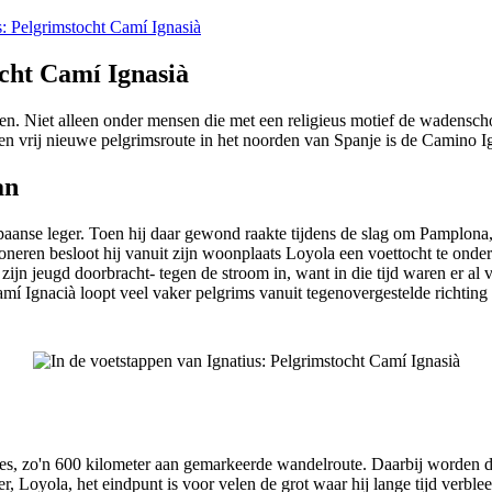
s: Pelgrimstocht Camí Ignasià
ocht Camí Ignasià
men. Niet alleen onder mensen die met een religieus motief de wadensc
n vrij nieuwe pelgrimsroute in het noorden van Spanje is de Camino Ig
an
nse leger. Toen hij daar gewond raakte tijdens de slag om Pamplona, kwa
oneren besloot hij vanuit zijn woonplaats Loyola een voettocht te onder
ijn jeugd doorbracht- tegen de stroom in, want in die tijd waren er al v
mí Ignacià loopt veel vaker pelgrims vanuit tegenovergestelde richtin
appes, zo'n 600 kilometer aan gemarkeerde wandelroute. Daarbij worden d
 Loyola, het eindpunt is voor velen de grot waar hij lange tijd verble