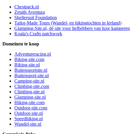
Chestpack.nl
Zenith Aventura
Sheltersuit Foundation
Tailor-Made Tours (Wandel- en hikingtochten in Ierland)
Glamping-Site.nl, dé site voor liefhebbers van luxe kamperen
Koala's Crafts patchwork
Domeinen te koop
Adventureracing.nl
Biking-site.com
Biking-site.nl
Buitensportsite.nl
Buitensport-site.nl
Camping-site.nl
Climbing-site.com
Climbing-site.nl
Glamping-site.nl
Hiking-site.com
Outdoor-site.com
Outdoor-site.nl
Speedhiking.nl
Wandel-site.nl