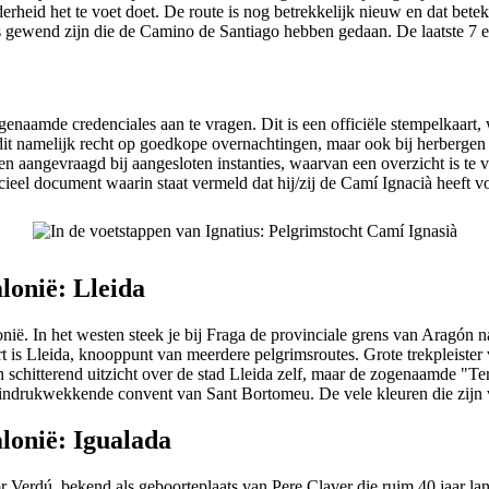
erheid het te voet doet. De route is nog betrekkelijk nieuw en dat bete
ewend zijn die de Camino de Santiago hebben gedaan. De laatste 7 etapp
naamde credenciales aan te vragen. Dit is een officiële stempelkaart, 
t dit namelijk recht op goedkope overnachtingen, maar ook bij herbergen 
n aangevraagd bij aangesloten instanties, waarvan een overzicht is te 
ieel document waarin staat vermeld dat hij/zij de Camí Ignacià heeft vo
lonië: Lleida
nië. In het westen steek je bij Fraga de provinciale grens van Aragón n
t is Lleida, knooppunt van meerdere pelgrimsroutes. Grote trekpleister v
n schitterend uitzicht over de stad Lleida zelf, maar de zogenaamde "Te
t indrukwekkende convent van Sant Bortomeu. De vele kleuren die zijn 
lonië: Igualada
erdú, bekend als geboorteplaats van Pere Claver die ruim 40 jaar lang