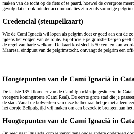
maken van de tocht op de fiets of te paard, hoewel de overgrote meerd
gevolg dat er ook minder accommodaties zijn zoals sommige pelgrims g
Credencial (stempelkaart)
Wie de Camí Ignacià wil lopen als pelgrim doet er goed aan om de zoge
tijdens het volgen van de route. Bij officiële pelgrimsherbergen geef
de regel van harte welkom. De kaart kost slechts 50 cent en kan worde
Manresa, eindpunt van de pelgrimstocht, ontvangt de pelgrim een offic
Hoogtepunten van de Camí Ignacià in Cata
De laatste 185 kilometer van de Camí Ignacià zijn gesitueerd in Catalo
vroegere koningsroute (Camí Real). De eerste grote stad die je passeer
de stad. Vanaf de bolwerken van deze kathedraal heb je niet alleen ee
het dorpje Bellpuig tijd vrij maken om een bezoek te brengen aan he
Hoogtepunten van de Camí Ignacià in Cata
Op weg naar Igualada kom je vervolgens onder andere onderweg door V