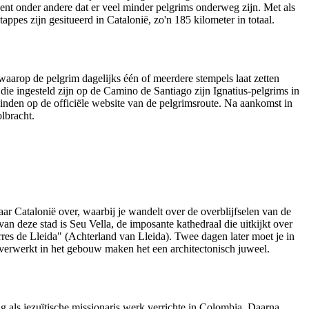
kent onder andere dat er veel minder pelgrims onderweg zijn. Met als
es zijn gesitueerd in Catalonië, zo'n 185 kilometer in totaal.
waarop de pelgrim dagelijks één of meerdere stempels laat zetten
die ingesteld zijn op de Camino de Santiago zijn Ignatius-pelgrims in
vinden op de officiële website van de pelgrimsroute. Na aankomst in
lbracht.
aar Catalonië over, waarbij je wandelt over de overblijfselen van de
an deze stad is Seu Vella, de imposante kathedraal die uitkijkt over
rres de Lleida" (Achterland van Lleida). Twee dagen later moet je in
verwerkt in het gebouw maken het een architectonisch juweel.
 als jezuïtische missionaris werk verrichte in Colombia. Daarna