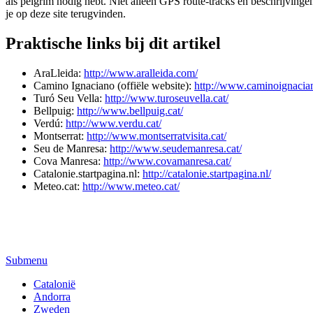
als pelgrim nodig hebt. Niet alleen GPS route-tracks en beschrijving
je op deze site terugvinden.
Praktische links bij dit artikel
AraLleida:
http://www.aralleida.com/
Camino Ignaciano (offiële website):
http://www.caminoignacia
Turó Seu Vella:
http://www.turoseuvella.cat/
Bellpuig:
http://www.bellpuig.cat/
Verdú:
http://www.verdu.cat/
Montserrat:
http://www.montserratvisita.cat/
Seu de Manresa:
http://www.seudemanresa.cat/
Cova Manresa:
http://www.covamanresa.cat/
Catalonie.startpagina.nl:
http://catalonie.startpagina.nl/
Meteo.cat:
http://www.meteo.cat/
Submenu
Catalonië
Andorra
Zweden