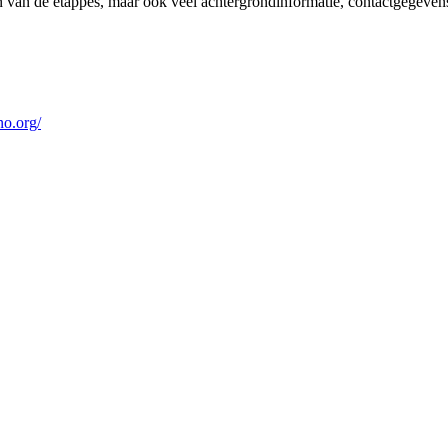
en van de etappes, maar ook veel achtergrondinformatie, contactgegeve
no.org/