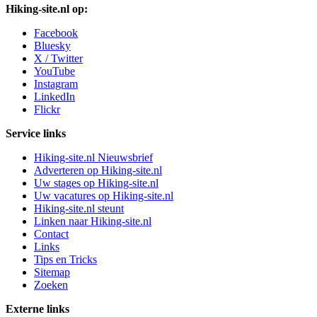
Hiking-site.nl op:
Facebook
Bluesky
X / Twitter
YouTube
Instagram
LinkedIn
Flickr
Service links
Hiking-site.nl Nieuwsbrief
Adverteren op Hiking-site.nl
Uw stages op Hiking-site.nl
Uw vacatures op Hiking-site.nl
Hiking-site.nl steunt
Linken naar Hiking-site.nl
Contact
Links
Tips en Tricks
Sitemap
Zoeken
Externe links