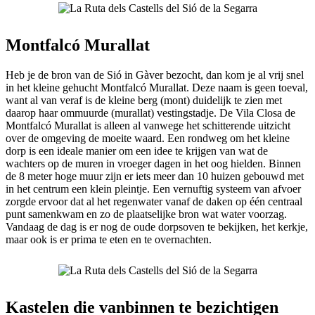
Montfalcó Murallat
Heb je de bron van de Sió in Gàver bezocht, dan kom je al vrij snel
in het kleine gehucht Montfalcó Murallat. Deze naam is geen toeval,
want al van veraf is de kleine berg (mont) duidelijk te zien met
daarop haar ommuurde (murallat) vestingstadje. De Vila Closa de
Montfalcó Murallat is alleen al vanwege het schitterende uitzicht
over de omgeving de moeite waard. Een rondweg om het kleine
dorp is een ideale manier om een idee te krijgen van wat de
wachters op de muren in vroeger dagen in het oog hielden. Binnen
de 8 meter hoge muur zijn er iets meer dan 10 huizen gebouwd met
in het centrum een klein pleintje. Een vernuftig systeem van afvoer
zorgde ervoor dat al het regenwater vanaf de daken op één centraal
punt samenkwam en zo de plaatselijke bron wat water voorzag.
Vandaag de dag is er nog de oude dorpsoven te bekijken, het kerkje,
maar ook is er prima te eten en te overnachten.
Kastelen die vanbinnen te bezichtigen