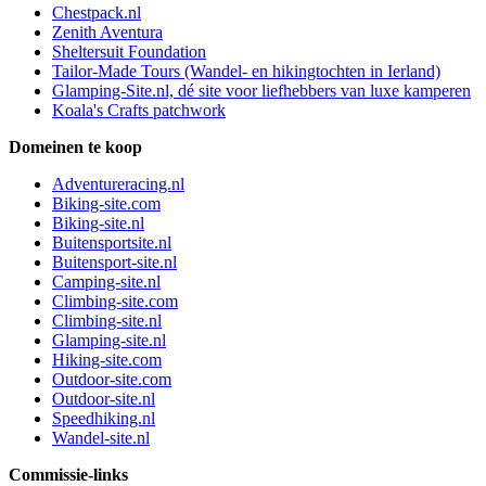
Chestpack.nl
Zenith Aventura
Sheltersuit Foundation
Tailor-Made Tours (Wandel- en hikingtochten in Ierland)
Glamping-Site.nl, dé site voor liefhebbers van luxe kamperen
Koala's Crafts patchwork
Domeinen te koop
Adventureracing.nl
Biking-site.com
Biking-site.nl
Buitensportsite.nl
Buitensport-site.nl
Camping-site.nl
Climbing-site.com
Climbing-site.nl
Glamping-site.nl
Hiking-site.com
Outdoor-site.com
Outdoor-site.nl
Speedhiking.nl
Wandel-site.nl
Commissie-links