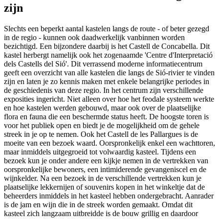
zijn
Slechts een beperkt aantal kastelen langs de route - of beter gezegd
in de regio - kunnen ook daadwerkelijk vanbinnen worden
bezichtigd. Een bijzondere daarbij is het Castell de Concabella. Dit
kastel herbergt namelijk ook het zogenaamde 'Centre d'Interpretació
dels Castells del Sió'. Dit verrassend moderne informatiecentrum
geeft een overzicht van alle kastelen die langs de Sió-rivier te vinden
zijn en laten je zo kennis maken met enkele belangrijke periodes in
de geschiedenis van deze regio. In het centrum zijn verschillende
exposities ingericht. Niet alleen over hoe het feodale systeem werkte
en hoe kastelen werden gebouwd, maar ook over de plaatselijke
flora en fauna die een beschermde status heeft. De hoogste toren is
voor het publiek open en biedt je de mogelijkheid om de gehele
streek in je op te nemen. Ook het Castell de les Pallargues is de
moeite van een bezoek waard. Oorspronkelijk enkel een wachttoren,
maar inmiddels uitgegroeid tot volwaardig kasteel. Tijdens een
bezoek kun je onder andere een kijkje nemen in de vertrekken van
oorspronkelijke bewoners, een intimiderende gevangeniscel en de
wijnkelder. Na een bezoek in de verschillende vertrekken kun je
plaatselijke lekkernijen of souvenirs kopen in het winkeltje dat de
beheerders inmiddels in het kasteel hebben ondergebracht. Aanrader
is de jam en wijn die in de streek worden gemaakt. Omdat dit
kasteel zich langzaam uitbreidde is de bouw grillig en daardoor