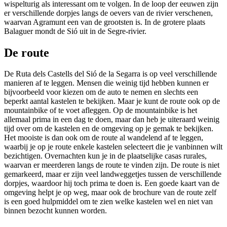
wispelturig als interessant om te volgen. In de loop der eeuwen zijn
er verschillende dorpjes langs de oevers van de rivier verschenen,
waarvan Agramunt een van de grootsten is. In de grotere plaats
Balaguer mondt de Sió uit in de Segre-rivier.
De route
De Ruta dels Castells del Sió de la Segarra is op veel verschillende
manieren af te leggen. Mensen die weinig tijd hebben kunnen er
bijvoorbeeld voor kiezen om de auto te nemen en slechts een
beperkt aantal kastelen te bekijken. Maar je kunt de route ook op de
mountainbike of te voet afleggen. Op de mountainbike is het
allemaal prima in een dag te doen, maar dan heb je uiteraard weinig
tijd over om de kastelen en de omgeving op je gemak te bekijken.
Het mooiste is dan ook om de route al wandelend af te leggen,
waarbij je op je route enkele kastelen selecteert die je vanbinnen wilt
bezichtigen. Overnachten kun je in de plaatselijke casas rurales,
waarvan er meerderen langs de route te vinden zijn. De route is niet
gemarkeerd, maar er zijn veel landweggetjes tussen de verschillende
dorpjes, waardoor hij toch prima te doen is. Een goede kaart van de
omgeving helpt je op weg, maar ook de brochure van de route zelf
is een goed hulpmiddel om te zien welke kastelen wel en niet van
binnen bezocht kunnen worden.