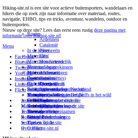
Hiking-site.nl is een site voor actieve buitensporters, wandelaars en
hikers die op zoek zijn naar informatie over materiaal, routes,
navigatie, EHBO, tips en tricks, avontuur, wandelen, outdoor en
buitensporten.
Nieuw op deze site? Lees dan eerst eens rustig
deze pagina met
Routes
informatie over Hiking-site.nl!
Ardennen
Catalonië
Menu
In de kijker
Pyreneeën
Materialen
Eifel
Facebook
Materialen-nieuws
Hondvriendelijk
Bluesky
Materiaal-besprekingen
Bestemmingen
Twitter
Prikbord (forum)
Materiaal-ervaringen
Andorra
YouTube
Goodies (winacties)
Boekrecensies
Deze site
Catalonië
Instagram
Club Hiking-site.nl
Buitensportwinkels
Zweden
Over mij
LinkedIn
Schrijfblok-artikelen
Buitensportwinkels in Nederland
Paalkamperen
Adverteren op deze site
Flickr
Virtuele exposities
Buitensportwinkels in Belgié
Navigatie
Thema-artikelen
Summit-vlaggen en Buffs in het wild
Jouw Hiking-site.nl
Fotoalbums
Online buitensportwinkels
EHBO
Andorra
Linken naar deze site
Materialen: kiezen en kopen
Reisboekhandels
Verzorging
Buitensportvacatures
Catalonië
Wijzigingen aan de site
Technieken
Thema-artikelen
Buitensportstageplaatsen
Sitemap
Zweden
Routes en Bestemmingen
Schrijfblokverhalen
Links
Nieuwsbrief
Service
Tips en Tricks
Zoeken op de site
Over Hiking-site.nl
Contact