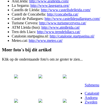
AraLleida:
http://www.aralleida.com/
La Segarra:
http://www.lasegarra.org/
Castells de Lleida:
http://www.castellsdelleida.com/
Castell de Concabella:
http://concabella.cat/
Castel de Pallargues:
http://www.castelldepallargues.com/
Turisme Cervera:
http://www.turismecervera.cat/
ATM Lleida (bus):
http://www.atmlleida.cat/
Tren dels Llacs:
http://www.trendelsllacs.cat/
Catalonie.startpagina.nl:
http://catalonie.startpagina.nl/
Meteo.cat:
http://www.meteo.cat/
Meer foto's bij dit artikel
Klik op de onderstaande foto's om ze groter te zien...
Submenu
Catalonië
Andorra
Zweden