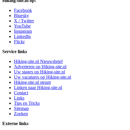
Hiking-site.nl op:
Facebook
Bluesky
X / Twitter
YouTube
Instagram
LinkedIn
Flickr
Service links
Hiking-site.nl Nieuwsbrief
Adverteren op Hiking-site.nl
Uw stages op Hiking-site.nl
Uw vacatures op Hiking-site.nl
Hiking-site.nl steunt
Linken naar Hiking-site.nl
Contact
Links
Tips en Tricks
Sitemap
Zoeken
Externe links