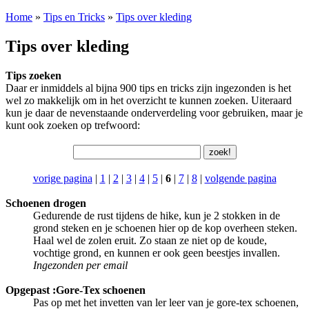
Home
»
Tips en Tricks
»
Tips over kleding
Tips over kleding
Tips zoeken
Daar er inmiddels al bijna 900 tips en tricks zijn ingezonden is het
wel zo makkelijk om in het overzicht te kunnen zoeken. Uiteraard
kun je daar de nevenstaande onderverdeling voor gebruiken, maar je
kunt ook zoeken op trefwoord:
vorige pagina
|
1
|
2
|
3
|
4
|
5
|
6
|
7
|
8
|
volgende pagina
Schoenen drogen
Gedurende de rust tijdens de hike, kun je 2 stokken in de
grond steken en je schoenen hier op de kop overheen steken.
Haal wel de zolen eruit. Zo staan ze niet op de koude,
vochtige grond, en kunnen er ook geen beestjes invallen.
Ingezonden per email
Opgepast :Gore-Tex schoenen
Pas op met het invetten van ler leer van je gore-tex schoenen,