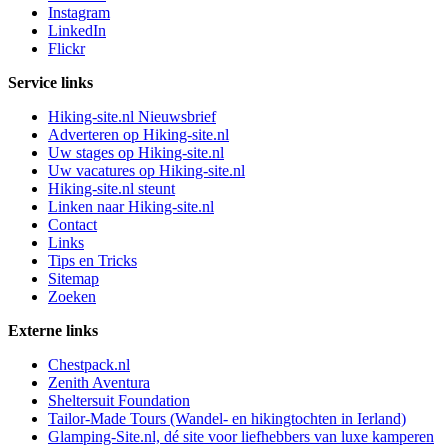
Instagram
LinkedIn
Flickr
Service links
Hiking-site.nl Nieuwsbrief
Adverteren op Hiking-site.nl
Uw stages op Hiking-site.nl
Uw vacatures op Hiking-site.nl
Hiking-site.nl steunt
Linken naar Hiking-site.nl
Contact
Links
Tips en Tricks
Sitemap
Zoeken
Externe links
Chestpack.nl
Zenith Aventura
Sheltersuit Foundation
Tailor-Made Tours (Wandel- en hikingtochten in Ierland)
Glamping-Site.nl, dé site voor liefhebbers van luxe kamperen