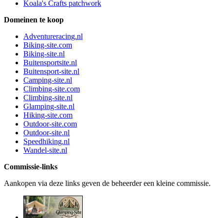
Koala's Crafts patchwork
Domeinen te koop
Adventureracing.nl
Biking-site.com
Biking-site.nl
Buitensportsite.nl
Buitensport-site.nl
Camping-site.nl
Climbing-site.com
Climbing-site.nl
Glamping-site.nl
Hiking-site.com
Outdoor-site.com
Outdoor-site.nl
Speedhiking.nl
Wandel-site.nl
Commissie-links
Aankopen via deze links geven de beheerder een kleine commissie.