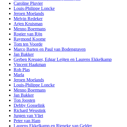
Caroline Pluvier
Louis-Philippe Loncke
Jeroen Moelands
Melvin Redeker
Arjen Kruisman
Menno Boermans
Rogier van Rijn
Raymond Koome
Tom ten Voorde
Marco Barten en Paul van Bodengraven
Jan Bakker
Gerben Kreuger, Edgar Leijten en Laurens Ekkelkamp
Vincent Haakman
Rob Plas
Marla
Jeroen Moelands
Louis-Philippe Loncke
Menno Boermans
Jan Bakker
Ton Joosten
Debby Gosselink
Richard Weustink
Jurgen van Vliet
Peter van Ham
Laurens Ekkelkamp en Rieneke van Gelder