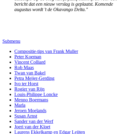
bericht dat een nieuw verslag is geplaatst. Komende
augustus wordt 't de Okavango Delta."
Submenu
Compositie-tips van Frank Muller
Peter Koeman
Vincent Colliard
Rob Maas
Twan van Bakel
Petra Meijer-Gerding
Ivo ter Horst
Rogier van Rijn
Louis-Philippe Loncke
Menno Boermans
Marla
Jeroen Moelands
Susan Arnst
Sander van der Werf
Joeri van der Kloet
Laurens Ekkelkamp en Edgar Leijten