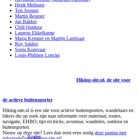
Henk Melissen
Ton Joosten
Martin Beumer
Jan Bakker
Chill Outdoor
Laurens Ekkelkamp
Masja Kemper en Martijn Landzaat
Roy Salden
Sonja Korevaar
Louis-Philippe Loncke
Hiking-site.nl, de site voor
de actieve buitensporter
Hiking-site.nl is een site voor actieve buitensporters, wandelaars en
hikers die op zoek zijn naar informatie over materiaal, routes,
navigatie, EHBO, tips en tricks, avontuur, wandelen, outdoor en
buitensporten.
Nieuw op deze site? Lees dan eerst eens rustig
deze pagina met
Routes
informatie over Hiking-site.nl!