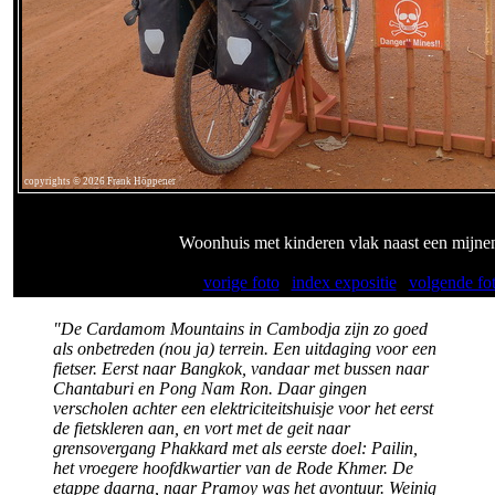
copyrights © 2026 Frank Höppener
Woonhuis met kinderen vlak naast een mijne
vorige foto
|
index expositie
|
volgende fo
"De Cardamom Mountains in Cambodja zijn zo goed
als onbetreden (nou ja) terrein. Een uitdaging voor een
fietser. Eerst naar Bangkok, vandaar met bussen naar
Chantaburi en Pong Nam Ron. Daar gingen
verscholen achter een elektriciteitshuisje voor het eerst
de fietskleren aan, en vort met de geit naar
grensovergang Phakkard met als eerste doel: Pailin,
het vroegere hoofdkwartier van de Rode Khmer. De
etappe daarna, naar Pramoy was het avontuur. Weinig