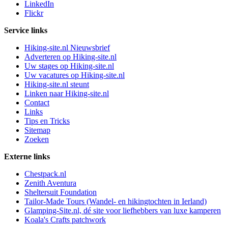
LinkedIn
Flickr
Service links
Hiking-site.nl Nieuwsbrief
Adverteren op Hiking-site.nl
Uw stages op Hiking-site.nl
Uw vacatures op Hiking-site.nl
Hiking-site.nl steunt
Linken naar Hiking-site.nl
Contact
Links
Tips en Tricks
Sitemap
Zoeken
Externe links
Chestpack.nl
Zenith Aventura
Sheltersuit Foundation
Tailor-Made Tours (Wandel- en hikingtochten in Ierland)
Glamping-Site.nl, dé site voor liefhebbers van luxe kamperen
Koala's Crafts patchwork