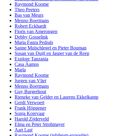
Raymond Koome
Theo Peeters
Bas van Meurs
Menno Boermans
Robert Eckhardt
Floris van Amerongen
Debby Gosselink
Maria Faura Pedrals
Sanne Mulschlegel en Pieter Bouman
Susan van Duijl en Jasper van de Reep
Explore Tanzania
Casa Áamos
Marla
Raymond Koome
Jurgen van Vliet
Menno Boermans
Guy Burgerhout
Rieneke van Gelder en Laurens Ekkelkamp
Gerdi Verwoert
Frank Höppener
Sonja Korevaar
Harold Zijderveld
Elma en Peter Strohmayer
Aart Last
Raymond Koome (jubileum-expositie)