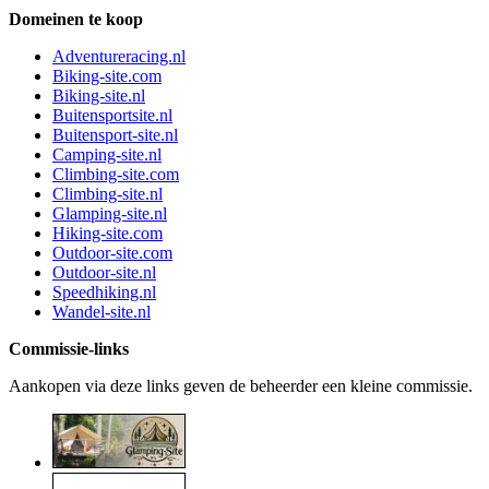
Domeinen te koop
Adventureracing.nl
Biking-site.com
Biking-site.nl
Buitensportsite.nl
Buitensport-site.nl
Camping-site.nl
Climbing-site.com
Climbing-site.nl
Glamping-site.nl
Hiking-site.com
Outdoor-site.com
Outdoor-site.nl
Speedhiking.nl
Wandel-site.nl
Commissie-links
Aankopen via deze links geven de beheerder een kleine commissie.