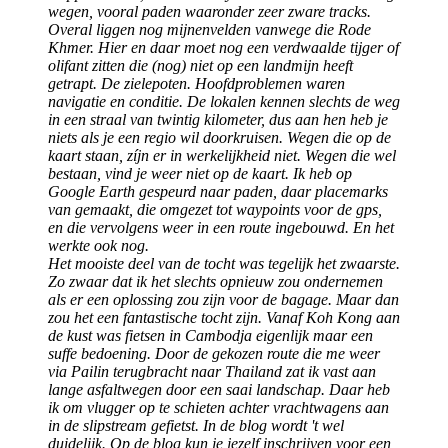
wegen, vooral paden waaronder zeer zware tracks.
Overal liggen nog mijnenvelden vanwege die Rode
Khmer. Hier en daar moet nog een verdwaalde tijger of
olifant zitten die (nog) niet op een landmijn heeft
getrapt. De zielepoten. Hoofdproblemen waren
navigatie en conditie. De lokalen kennen slechts de weg
in een straal van twintig kilometer, dus aan hen heb je
niets als je een regio wil doorkruisen. Wegen die op de
kaart staan, zíjn er in werkelijkheid niet. Wegen die wel
bestaan, vind je weer niet op de kaart. Ik heb op
Google Earth gespeurd naar paden, daar placemarks
van gemaakt, die omgezet tot waypoints voor de gps,
en die vervolgens weer in een route ingebouwd. En het
werkte ook nog.
Het mooiste deel van de tocht was tegelijk het zwaarste.
Zo zwaar dat ik het slechts opnieuw zou ondernemen
als er een oplossing zou zijn voor de bagage. Maar dan
zou het een fantastische tocht zijn. Vanaf Koh Kong aan
de kust was fietsen in Cambodja eigenlijk maar een
suffe bedoening. Door de gekozen route die me weer
via Pailin terugbracht naar Thailand zat ik vast aan
lange asfaltwegen door een saai landschap. Daar heb
ik om vlugger op te schieten achter vrachtwagens aan
in de slipstream gefietst. In de blog wordt 't wel
duidelijk. Op de blog kun je jezelf inschrijven voor een