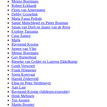
Menno Boermans
Robert Eckhardt
Floris van Amerongen
Debby Gosselink
Maria Faura Pedrals
Sanne Mulschlegel en Pieter Bouman
Susan van Duijl en Jasper van de Reep
Explore Tanzania
Casa Áamos
Marla
Raymond Koome
Jurgen van Vliet
Menno Boermans
Guy Burgerhout
Rieneke van Gelder en Laurens Ekkelkamp
Gerdi Verwoert
Frank Höppener
Sonja Korevaar
Harold Zijderveld
Elma en Peter Strohmayer
Aart Last
Raymond Koome (jubileum-expositie)
Henk Melissen
Ton Joosten
Martin Beumer