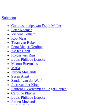
Submenu
Compositie-tips van Frank Muller
Peter Koeman
Vincent Colliard
Rob Maas
Twan van Bakel
Petra Meijer-Gerding
Ivo ter Horst
Rogier van Rijn
Louis-Philippe Loncke
Menno Boermans
Marla
Jeroen Moelands
Susan Arnst
Sander van der Werf
Joeri van der Kloet
Laurens Ekkelkamp en Edgar Leijten
Caroline Pluvier
Louis-Philippe Loncke
Jeroen Moelands