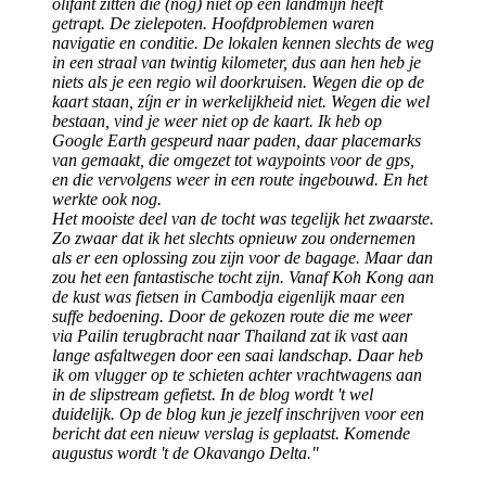
olifant zitten die (nog) niet op een landmijn heeft
getrapt. De zielepoten. Hoofdproblemen waren
navigatie en conditie. De lokalen kennen slechts de weg
in een straal van twintig kilometer, dus aan hen heb je
niets als je een regio wil doorkruisen. Wegen die op de
kaart staan, zíjn er in werkelijkheid niet. Wegen die wel
bestaan, vind je weer niet op de kaart. Ik heb op
Google Earth gespeurd naar paden, daar placemarks
van gemaakt, die omgezet tot waypoints voor de gps,
en die vervolgens weer in een route ingebouwd. En het
werkte ook nog.
Het mooiste deel van de tocht was tegelijk het zwaarste.
Zo zwaar dat ik het slechts opnieuw zou ondernemen
als er een oplossing zou zijn voor de bagage. Maar dan
zou het een fantastische tocht zijn. Vanaf Koh Kong aan
de kust was fietsen in Cambodja eigenlijk maar een
suffe bedoening. Door de gekozen route die me weer
via Pailin terugbracht naar Thailand zat ik vast aan
lange asfaltwegen door een saai landschap. Daar heb
ik om vlugger op te schieten achter vrachtwagens aan
in de slipstream gefietst. In de blog wordt 't wel
duidelijk. Op de blog kun je jezelf inschrijven voor een
bericht dat een nieuw verslag is geplaatst. Komende
augustus wordt 't de Okavango Delta."