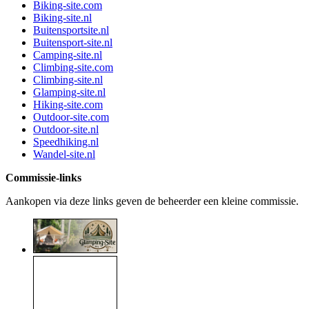
Biking-site.com
Biking-site.nl
Buitensportsite.nl
Buitensport-site.nl
Camping-site.nl
Climbing-site.com
Climbing-site.nl
Glamping-site.nl
Hiking-site.com
Outdoor-site.com
Outdoor-site.nl
Speedhiking.nl
Wandel-site.nl
Commissie-links
Aankopen via deze links geven de beheerder een kleine commissie.