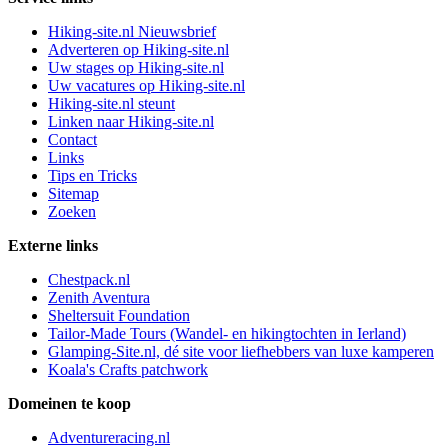
Hiking-site.nl Nieuwsbrief
Adverteren op Hiking-site.nl
Uw stages op Hiking-site.nl
Uw vacatures op Hiking-site.nl
Hiking-site.nl steunt
Linken naar Hiking-site.nl
Contact
Links
Tips en Tricks
Sitemap
Zoeken
Externe links
Chestpack.nl
Zenith Aventura
Sheltersuit Foundation
Tailor-Made Tours (Wandel- en hikingtochten in Ierland)
Glamping-Site.nl, dé site voor liefhebbers van luxe kamperen
Koala's Crafts patchwork
Domeinen te koop
Adventureracing.nl