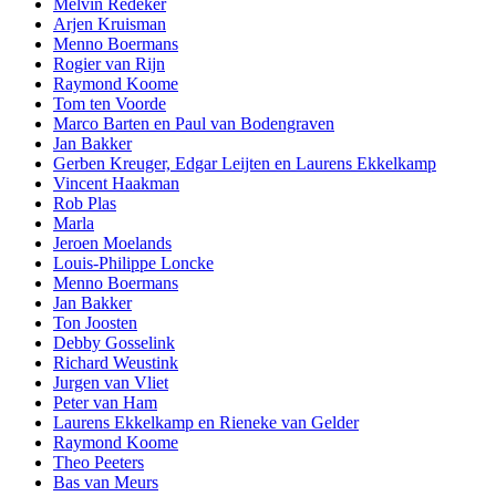
Melvin Redeker
Arjen Kruisman
Menno Boermans
Rogier van Rijn
Raymond Koome
Tom ten Voorde
Marco Barten en Paul van Bodengraven
Jan Bakker
Gerben Kreuger, Edgar Leijten en Laurens Ekkelkamp
Vincent Haakman
Rob Plas
Marla
Jeroen Moelands
Louis-Philippe Loncke
Menno Boermans
Jan Bakker
Ton Joosten
Debby Gosselink
Richard Weustink
Jurgen van Vliet
Peter van Ham
Laurens Ekkelkamp en Rieneke van Gelder
Raymond Koome
Theo Peeters
Bas van Meurs