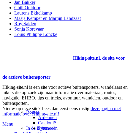
Jan Bakker
Chill Outdoor
Laurens Ekkelkamp
Masja Kemper en Martijn Landzaat
Roy Salden
Sonja Korevaar
Louis-Philippe Loncke
Hiking-site.nl, de site voor
de actieve buitensporter
Hiking-site.nl is een site voor actieve buitensporters, wandelaars en
hikers die op zoek zijn naar informatie over materiaal, routes,
navigatie, EHBO, tips en tricks, avontuur, wandelen, outdoor en
buitensporten.
Nieuw op deze site? Lees dan eerst eens rustig
deze pagina met
Routes
informatie over Hiking-site.nl!
Ardennen
Catalonië
Menu
In de kijker
Pyreneeën