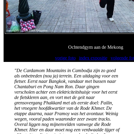
copyrights © 2026 Frank Höppener
Ochtendgym aan de Mekong
vorige foto
|
index expositie
|
volgende fo
"De Cardamom Mountains in Cambodja zijn zo goed
als onbetreden (nou ja) terrein. Een uitdaging voor een
fietser. Eerst naar Bangkok, vandaar met bussen naar
Chantaburi en Pong Nam Ron. Daar gingen
verscholen achter een elektriciteitshuisje voor het eerst
de fietskleren aan, en vort met de geit naar
grensovergang Phakkard met als eerste doel: Pailin,
het vroegere hoofdkwartier van de Rode Khmer. De
etappe daarna, naar Pramoy was het avontuur. Weinig
wegen, vooral paden waaronder zeer zware tracks.
Overal liggen nog mijnenvelden vanwege die Rode
Khmer. Hier en daar moet nog een verdwaalde tijger of