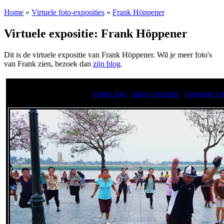
Home
»
Virtuele foto-exposities
»
Frank Höppener
Virtuele expositie: Frank Höppener
Dit is de virtuele expositie van Frank Höppener. Wil je meer foto's
van Frank zien, bezoek dan
zijn blog
.
vorige foto
|
index expositie
|
volgende fo