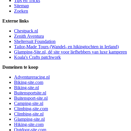
Tips en Tricks
Sitemap
Zoeken
Externe links
Chestpack.nl
Zenith Aventura
Sheltersuit Foundation
Tailor-Made Tours (Wandel- en hikingtochten in Ierland)
Glamping-Site.nl, dé site voor liefhebbers van luxe kamperen
Koala's Crafts patchwork
Domeinen te koop
Adventureracing.nl
Biking-site.com
Biking-site.nl
Buitensportsite.nl
Buitensport-site.nl
Camping-site.nl
Climbing-site.com
Climbing-site.nl
Glamping-site.nl
Hiking-site.com
Outdoor-site.com