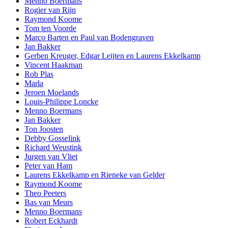
Menno Boermans
Rogier van Rijn
Raymond Koome
Tom ten Voorde
Marco Barten en Paul van Bodengraven
Jan Bakker
Gerben Kreuger, Edgar Leijten en Laurens Ekkelkamp
Vincent Haakman
Rob Plas
Marla
Jeroen Moelands
Louis-Philippe Loncke
Menno Boermans
Jan Bakker
Ton Joosten
Debby Gosselink
Richard Weustink
Jurgen van Vliet
Peter van Ham
Laurens Ekkelkamp en Rieneke van Gelder
Raymond Koome
Theo Peeters
Bas van Meurs
Menno Boermans
Robert Eckhardt