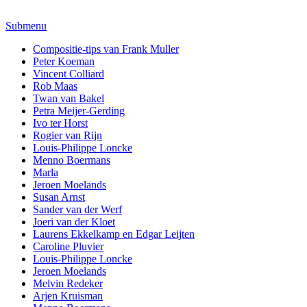
Submenu
Compositie-tips van Frank Muller
Peter Koeman
Vincent Colliard
Rob Maas
Twan van Bakel
Petra Meijer-Gerding
Ivo ter Horst
Rogier van Rijn
Louis-Philippe Loncke
Menno Boermans
Marla
Jeroen Moelands
Susan Arnst
Sander van der Werf
Joeri van der Kloet
Laurens Ekkelkamp en Edgar Leijten
Caroline Pluvier
Louis-Philippe Loncke
Jeroen Moelands
Melvin Redeker
Arjen Kruisman