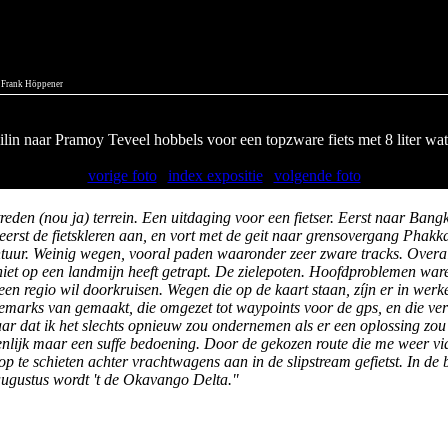
 Frank Höppener
ilin naar Pramoy Teveel hobbels voor een topzware fiets met 8 liter wa
vorige foto
|
index expositie
|
volgende foto
den (nou ja) terrein. Een uitdaging voor een fietser. Eerst naar Ba
 eerst de fietskleren aan, en vort met de geit naar grensovergang Phakka
uur. Weinig wegen, vooral paden waaronder zeer zware tracks. Overa
 niet op een landmijn heeft getrapt. De zielepoten. Hoofdproblemen war
e een regio wil doorkruisen. Wegen die op de kaart staan, zíjn er in werk
emarks van gemaakt, die omgezet tot waypoints voor de gps, en die ve
aar dat ik het slechts opnieuw zou ondernemen als er een oplossing zou
nlijk maar een suffe bedoening. Door de gekozen route die me weer via
te schieten achter vrachtwagens aan in de slipstream gefietst. In de blo
augustus wordt 't de Okavango Delta."