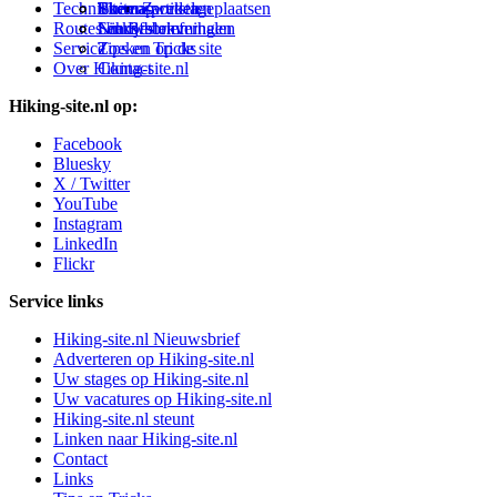
Technieken
Thema-artikelen
Buitensportstageplaatsen
Sitemap
Zweden
Routes en Bestemmingen
Schrijfblokverhalen
Links
Nieuwsbrief
Service
Tips en Tricks
Zoeken op de site
Over Hiking-site.nl
Contact
Hiking-site.nl op:
Facebook
Bluesky
X / Twitter
YouTube
Instagram
LinkedIn
Flickr
Service links
Hiking-site.nl Nieuwsbrief
Adverteren op Hiking-site.nl
Uw stages op Hiking-site.nl
Uw vacatures op Hiking-site.nl
Hiking-site.nl steunt
Linken naar Hiking-site.nl
Contact
Links