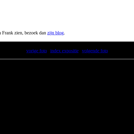
an Frank zien, bezoek dan
zijn blog
.
vorige foto
|
index expositie
|
volgende foto