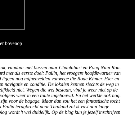
ter bovenop
ngkok, vandaar met bussen naar Chantaburi en Pong Nam Ron.
rd met als eerste doel: Pailin, het vroegere hoofdkwartier van
l liggen nog mijnenvelden vanwege die Rode Khmer. Hier en
en navigatie en conditie. De lokalen kennen slechts de weg in
elijkheid niet. Wegen die wel bestaan, vind je weer niet op de
rvolgens weer in een route ingebouwd. En het werkte ook nog.
 zijn voor de bagage. Maar dan zou het een fantastische tocht
 Pailin terugbracht naar Thailand zat ik vast aan lange
g wordt 't wel duidelijk. Op de blog kun je jezelf inschrijven