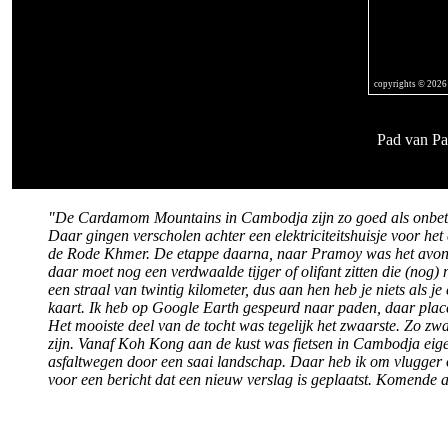
copyrights © 2026
Pad van Pa
"De Cardamom Mountains in Cambodja zijn zo goed als onbetre
Daar gingen verscholen achter een elektriciteitshuisje voor het
de Rode Khmer. De etappe daarna, naar Pramoy was het avont
daar moet nog een verdwaalde tijger of olifant zitten die (nog)
een straal van twintig kilometer, dus aan hen heb je niets als j
kaart. Ik heb op Google Earth gespeurd naar paden, daar plac
Het mooiste deel van de tocht was tegelijk het zwaarste. Zo zw
zijn. Vanaf Koh Kong aan de kust was fietsen in Cambodja eige
asfaltwegen door een saai landschap. Daar heb ik om vlugger op 
voor een bericht dat een nieuw verslag is geplaatst. Komende 