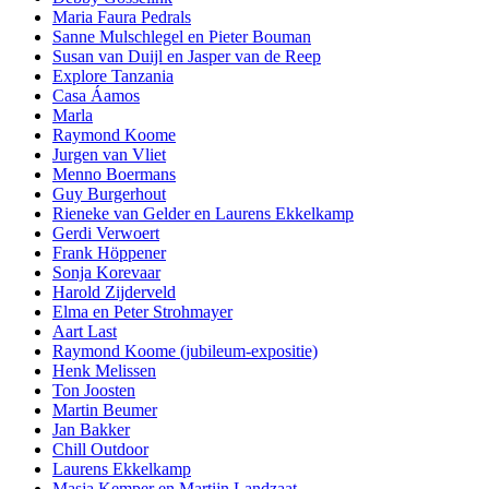
Maria Faura Pedrals
Sanne Mulschlegel en Pieter Bouman
Susan van Duijl en Jasper van de Reep
Explore Tanzania
Casa Áamos
Marla
Raymond Koome
Jurgen van Vliet
Menno Boermans
Guy Burgerhout
Rieneke van Gelder en Laurens Ekkelkamp
Gerdi Verwoert
Frank Höppener
Sonja Korevaar
Harold Zijderveld
Elma en Peter Strohmayer
Aart Last
Raymond Koome (jubileum-expositie)
Henk Melissen
Ton Joosten
Martin Beumer
Jan Bakker
Chill Outdoor
Laurens Ekkelkamp
Masja Kemper en Martijn Landzaat