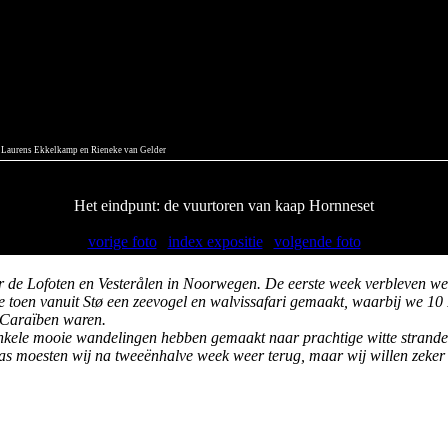
 Laurens Ekkelkamp en Rieneke van Gelder
Het eindpunt: de vuurtoren van kaap Hornneset
vorige foto
|
index expositie
|
volgende foto
r de Lofoten en Vesterålen in Noorwegen. De eerste week verbleven we
e toen vanuit Stø een zeevogel en walvissafari gemaakt, waarbij we 10
 Caraïben waren.
nkele mooie wandelingen hebben gemaakt naar prachtige witte strande
aas moesten wij na tweeënhalve week weer terug, maar wij willen zeker