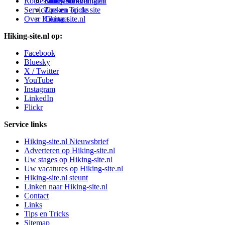
Routes en Bestemmingen
Schrijfblokverhalen
Links
Nieuwsbrief
Service
Tips en Tricks
Zoeken op de site
Over Hiking-site.nl
Contact
Hiking-site.nl op:
Facebook
Bluesky
X / Twitter
YouTube
Instagram
LinkedIn
Flickr
Service links
Hiking-site.nl Nieuwsbrief
Adverteren op Hiking-site.nl
Uw stages op Hiking-site.nl
Uw vacatures op Hiking-site.nl
Hiking-site.nl steunt
Linken naar Hiking-site.nl
Contact
Links
Tips en Tricks
Sitemap