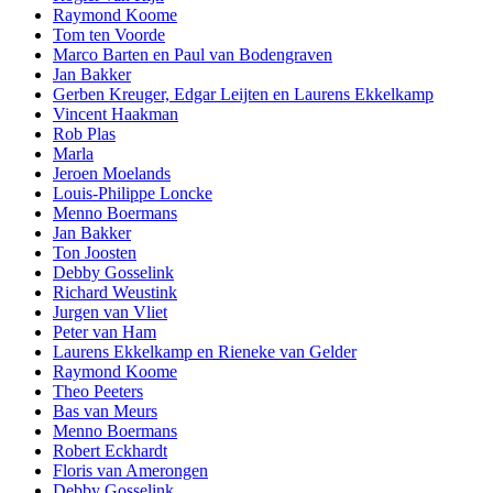
Raymond Koome
Tom ten Voorde
Marco Barten en Paul van Bodengraven
Jan Bakker
Gerben Kreuger, Edgar Leijten en Laurens Ekkelkamp
Vincent Haakman
Rob Plas
Marla
Jeroen Moelands
Louis-Philippe Loncke
Menno Boermans
Jan Bakker
Ton Joosten
Debby Gosselink
Richard Weustink
Jurgen van Vliet
Peter van Ham
Laurens Ekkelkamp en Rieneke van Gelder
Raymond Koome
Theo Peeters
Bas van Meurs
Menno Boermans
Robert Eckhardt
Floris van Amerongen
Debby Gosselink