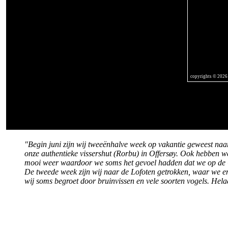
copyrights © 2026
"Begin juni zijn wij tweeënhalve week op vakantie geweest naa
onze authentieke vissershut (Rorbu) in Offersøy. Ook hebben w
mooi weer waardoor we soms het gevoel hadden dat we op de
De tweede week zijn wij naar de Lofoten getrokken, waar we e
wij soms begroet door bruinvissen en vele soorten vogels. Hel