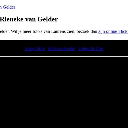
n Gelder
 Rieneke van Gelder
elder. Wil je meer foto's van Laurens zien, bezoek dan
zijn online Flick
vorige foto
|
index expositie
|
volgende foto