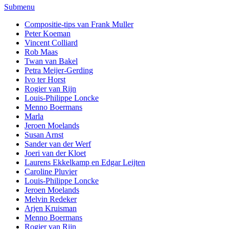
Submenu
Compositie-tips van Frank Muller
Peter Koeman
Vincent Colliard
Rob Maas
Twan van Bakel
Petra Meijer-Gerding
Ivo ter Horst
Rogier van Rijn
Louis-Philippe Loncke
Menno Boermans
Marla
Jeroen Moelands
Susan Arnst
Sander van der Werf
Joeri van der Kloet
Laurens Ekkelkamp en Edgar Leijten
Caroline Pluvier
Louis-Philippe Loncke
Jeroen Moelands
Melvin Redeker
Arjen Kruisman
Menno Boermans
Rogier van Rijn