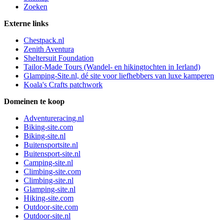
Zoeken
Externe links
Chestpack.nl
Zenith Aventura
Sheltersuit Foundation
Tailor-Made Tours (Wandel- en hikingtochten in Ierland)
Glamping-Site.nl, dé site voor liefhebbers van luxe kamperen
Koala's Crafts patchwork
Domeinen te koop
Adventureracing.nl
Biking-site.com
Biking-site.nl
Buitensportsite.nl
Buitensport-site.nl
Camping-site.nl
Climbing-site.com
Climbing-site.nl
Glamping-site.nl
Hiking-site.com
Outdoor-site.com
Outdoor-site.nl