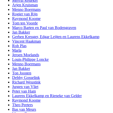
Melvin Redeker
Arjen Kruisman
Menno Boermans
Rogier van Rijn
Raymond Koome
Tom ten Voorde
Marco Barten en Paul van Bodengraven
Jan Bakker
Gerben Kreuger, Edgar Leijten en Laurens Ekkelkamp
Vincent Haakman
Rob Plas
Marla
Jeroen Moelands
Louis-Philippe Loncke
Menno Boermans
Jan Bakker
Ton Joosten
Debby Gosselink
Richard Weustink
Jurgen van Vliet
Peter van Ham
Laurens Ekkelkamp en Rieneke van Gelder
Raymond Koome
Theo Peeters
Bas van Meurs