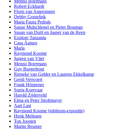
Menno Boermans
Robert Eckhardt
Floris van Amerongen
Debby Gosselink
Maria Faura Pedrals
Sanne Mulschlegel en Pieter Bouman
Susan van Duijl en Jasper van de Reep
Explore Tanzania
Casa Áamos
Marla
Raymond Koome
Jurgen van Vliet
Menno Boermans
Guy Burgerhout
Rieneke van Gelder en Laurens Ekkelkamp
Gerdi Verwoert
Frank Höppener
Sonja Korevaar
Harold Zijderveld
Elma en Peter Strohmayer
Aart Last
Raymond Koome (jubileum-expositie)
Henk Melissen
Ton Joosten
Martin Beumer