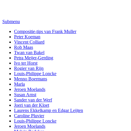
Submenu
Compositie-tips van Frank Muller
Peter Koeman
Vincent Colliard
Rob Maas
Twan van Bakel
Petra Meijer-Gerding
Ivo ter Horst
Rogier van Rijn
Louis-Philippe Loncke
Menno Boermans
Marla
Jeroen Moelands
Susan Arnst
Sander van der Werf
Joeri van der Kloet
Laurens Ekkelkamp en Edgar Leijten
Caroline Pluvier
Louis-Philippe Loncke
Jeroen Moelands