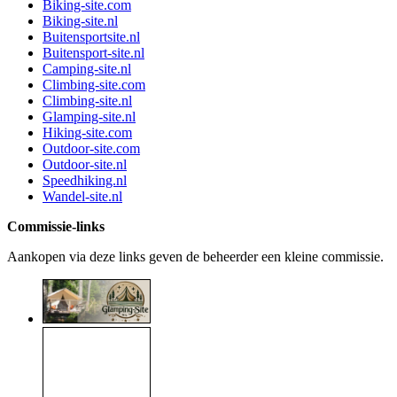
Biking-site.com
Biking-site.nl
Buitensportsite.nl
Buitensport-site.nl
Camping-site.nl
Climbing-site.com
Climbing-site.nl
Glamping-site.nl
Hiking-site.com
Outdoor-site.com
Outdoor-site.nl
Speedhiking.nl
Wandel-site.nl
Commissie-links
Aankopen via deze links geven de beheerder een kleine commissie.