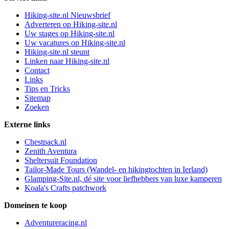
Hiking-site.nl Nieuwsbrief
Adverteren op Hiking-site.nl
Uw stages op Hiking-site.nl
Uw vacatures op Hiking-site.nl
Hiking-site.nl steunt
Linken naar Hiking-site.nl
Contact
Links
Tips en Tricks
Sitemap
Zoeken
Externe links
Chestpack.nl
Zenith Aventura
Sheltersuit Foundation
Tailor-Made Tours (Wandel- en hikingtochten in Ierland)
Glamping-Site.nl, dé site voor liefhebbers van luxe kamperen
Koala's Crafts patchwork
Domeinen te koop
Adventureracing.nl