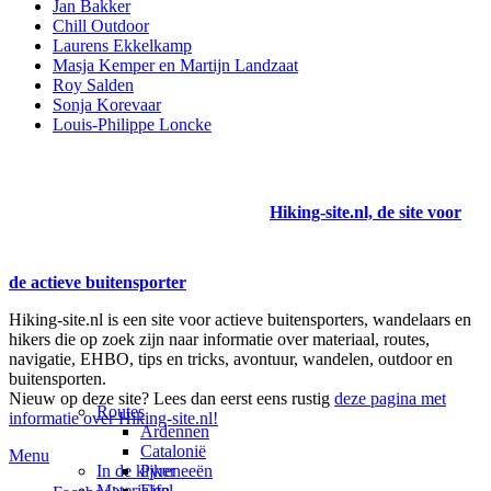
Jan Bakker
Chill Outdoor
Laurens Ekkelkamp
Masja Kemper en Martijn Landzaat
Roy Salden
Sonja Korevaar
Louis-Philippe Loncke
Hiking-site.nl, de site voor
de actieve buitensporter
Hiking-site.nl is een site voor actieve buitensporters, wandelaars en
hikers die op zoek zijn naar informatie over materiaal, routes,
navigatie, EHBO, tips en tricks, avontuur, wandelen, outdoor en
buitensporten.
Nieuw op deze site? Lees dan eerst eens rustig
deze pagina met
Routes
informatie over Hiking-site.nl!
Ardennen
Catalonië
Menu
In de kijker
Pyreneeën
Materialen
Eifel