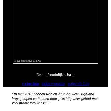
copyrights © 2026 Rob Plas
Een onfortuinlijk schaap
vorige foto
|
index expositie
|
volgende foto
"In mei 2010 hebben Rob en Anja de West Highland
Way gelopen en hebben daar prachtig weer gehad met
veel mooie foto kansen."