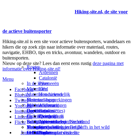
Hiking-site.nl, de site voor
de actieve buitensporter
Hiking-site.nl is een site voor actieve buitensporters, wandelaars en
hikers die op zoek zijn naar informatie over materiaal, routes,
navigatie, EHBO, tips en tricks, avontuur, wandelen, outdoor en
buitensporten.
Nieuw op deze site? Lees dan eerst eens rustig
deze pagina met
Routes
informatie over Hiking-site.nl!
Ardennen
Catalonië
Menu
In de kijker
Pyreneeën
Materialen
Eifel
Facebook
Materialen-nieuws
Hondvriendelijk
Bluesky
Materiaal-besprekingen
Bestemmingen
Twitter
Prikbord (forum)
Materiaal-ervaringen
Andorra
YouTube
Goodies (winacties)
Boekrecensies
Deze site
Catalonië
Instagram
Club Hiking-site.nl
Buitensportwinkels
Zweden
Over mij
LinkedIn
Schrijfblok-artikelen
Buitensportwinkels in Nederland
Paalkamperen
Adverteren op deze site
Flickr
Virtuele exposities
Buitensportwinkels in Belgié
Navigatie
Thema-artikelen
Summit-vlaggen en Buffs in het wild
Jouw Hiking-site.nl
Fotoalbums
Online buitensportwinkels
EHBO
Andorra
Linken naar deze site