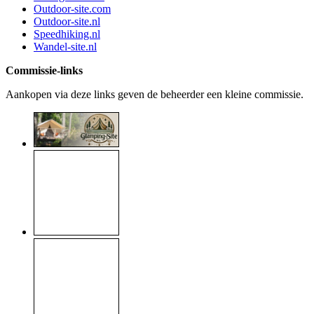
Outdoor-site.com
Outdoor-site.nl
Speedhiking.nl
Wandel-site.nl
Commissie-links
Aankopen via deze links geven de beheerder een kleine commissie.