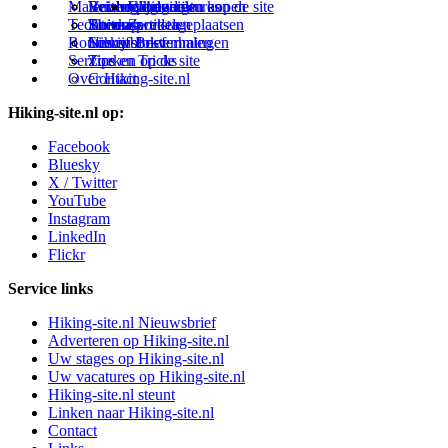
Materialen: kiezen en kopen
Reisboekhandels
Verzorging
Buitensportvacatures
Catalonië
Wijzigingen aan de site
Technieken
Thema-artikelen
Buitensportstageplaatsen
Sitemap
Zweden
Routes en Bestemmingen
Schrijfblokverhalen
Links
Nieuwsbrief
Service
Tips en Tricks
Zoeken op de site
Over Hiking-site.nl
Contact
Hiking-site.nl op:
Facebook
Bluesky
X / Twitter
YouTube
Instagram
LinkedIn
Flickr
Service links
Hiking-site.nl Nieuwsbrief
Adverteren op Hiking-site.nl
Uw stages op Hiking-site.nl
Uw vacatures op Hiking-site.nl
Hiking-site.nl steunt
Linken naar Hiking-site.nl
Contact