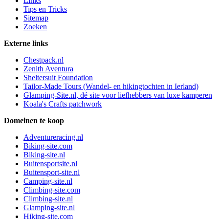
Links
Tips en Tricks
Sitemap
Zoeken
Externe links
Chestpack.nl
Zenith Aventura
Sheltersuit Foundation
Tailor-Made Tours (Wandel- en hikingtochten in Ierland)
Glamping-Site.nl, dé site voor liefhebbers van luxe kamperen
Koala's Crafts patchwork
Domeinen te koop
Adventureracing.nl
Biking-site.com
Biking-site.nl
Buitensportsite.nl
Buitensport-site.nl
Camping-site.nl
Climbing-site.com
Climbing-site.nl
Glamping-site.nl
Hiking-site.com