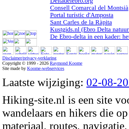
Deltadelebro.org
Consell Comarcal del Montsià
Portal turístic d'Amposta
Sant Carles de la Ràpita
Kustgids.nl (Ebro Delta natuur
De Ebro-delta in een kader: h
Disclaimer/privacy-verklaring
Copyright © 1999 - 2026
Raymond Koome
Site made by
Koome-webservices
Laatste wijziging:
02-08-2
Hiking-site.nl is een site vo
wandelaars en hikers die op
materiaal, routes, navigatie