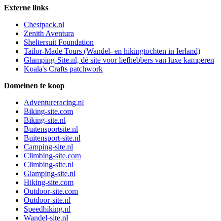
Externe links
Chestpack.nl
Zenith Aventura
Sheltersuit Foundation
Tailor-Made Tours (Wandel- en hikingtochten in Ierland)
Glamping-Site.nl, dé site voor liefhebbers van luxe kamperen
Koala's Crafts patchwork
Domeinen te koop
Adventureracing.nl
Biking-site.com
Biking-site.nl
Buitensportsite.nl
Buitensport-site.nl
Camping-site.nl
Climbing-site.com
Climbing-site.nl
Glamping-site.nl
Hiking-site.com
Outdoor-site.com
Outdoor-site.nl
Speedhiking.nl
Wandel-site.nl