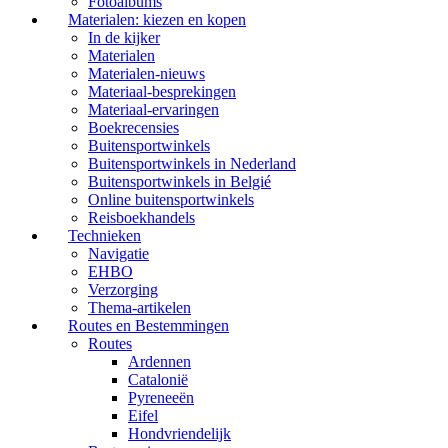
Fotoalbums
Materialen: kiezen en kopen
In de kijker
Materialen
Materialen-nieuws
Materiaal-besprekingen
Materiaal-ervaringen
Boekrecensies
Buitensportwinkels
Buitensportwinkels in Nederland
Buitensportwinkels in Belgié
Online buitensportwinkels
Reisboekhandels
Technieken
Navigatie
EHBO
Verzorging
Thema-artikelen
Routes en Bestemmingen
Routes
Ardennen
Catalonië
Pyreneeën
Eifel
Hondvriendelijk