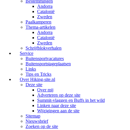
Bestemmingen
Andorra
Catalonië
Zweden
Paalkamperen
Thema-artikelen
Andorra
Catalonië
Zweden
Schrijfblokverhalen
Service
Buitensportvacatures
Buitensportstageplaatsen
Links
Tips en Tricks
Over Hiking-site.nl
Deze site
Over mij
Adverteren op deze site
Summit-vlaggen en Buffs in het wild
Linken naar deze site
Wijzigingen aan de site
Sitemap
Nieuwsbrief
Zoeken op de site