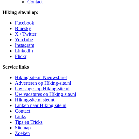
Contact
Hiking-site.nl op:
Facebook
Bluesky
X / Twitter
YouTube
Instagram
LinkedIn
Flickr
Service links
Hiking-site.nl Nieuwsbrief
Adverteren op Hiking-site.nl
Uw stages op Hiking-site.nl
Uw vacatures op Hiking-site.nl
Hiking-site.nl steunt
Linken naar Hiking-site.nl
Contact
Links
Tips en Tricks
Sitemap
Zoeken