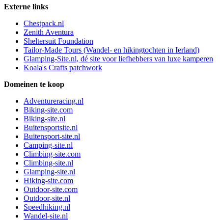
Externe links
Chestpack.nl
Zenith Aventura
Sheltersuit Foundation
Tailor-Made Tours (Wandel- en hikingtochten in Ierland)
Glamping-Site.nl, dé site voor liefhebbers van luxe kamperen
Koala's Crafts patchwork
Domeinen te koop
Adventureracing.nl
Biking-site.com
Biking-site.nl
Buitensportsite.nl
Buitensport-site.nl
Camping-site.nl
Climbing-site.com
Climbing-site.nl
Glamping-site.nl
Hiking-site.com
Outdoor-site.com
Outdoor-site.nl
Speedhiking.nl
Wandel-site.nl