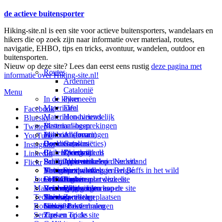
de actieve buitensporter
Hiking-site.nl is een site voor actieve buitensporters, wandelaars en
hikers die op zoek zijn naar informatie over materiaal, routes,
navigatie, EHBO, tips en tricks, avontuur, wandelen, outdoor en
buitensporten.
Nieuw op deze site? Lees dan eerst eens rustig
deze pagina met
Routes
informatie over Hiking-site.nl!
Ardennen
Catalonië
Menu
In de kijker
Pyreneeën
Materialen
Eifel
Facebook
Materialen-nieuws
Hondvriendelijk
Bluesky
Materiaal-besprekingen
Bestemmingen
Twitter
Prikbord (forum)
Materiaal-ervaringen
Andorra
YouTube
Goodies (winacties)
Boekrecensies
Deze site
Catalonië
Instagram
Club Hiking-site.nl
Buitensportwinkels
Zweden
Over mij
LinkedIn
Schrijfblok-artikelen
Buitensportwinkels in Nederland
Paalkamperen
Adverteren op deze site
Flickr
Virtuele exposities
Buitensportwinkels in Belgié
Navigatie
Thema-artikelen
Summit-vlaggen en Buffs in het wild
Jouw Hiking-site.nl
Fotoalbums
Online buitensportwinkels
EHBO
Andorra
Linken naar deze site
Materialen: kiezen en kopen
Reisboekhandels
Verzorging
Buitensportvacatures
Catalonië
Wijzigingen aan de site
Technieken
Thema-artikelen
Buitensportstageplaatsen
Sitemap
Zweden
Routes en Bestemmingen
Schrijfblokverhalen
Links
Nieuwsbrief
Service
Tips en Tricks
Zoeken op de site