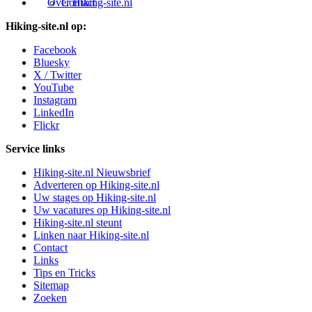
Over Hiking-site.nl
Contact
Hiking-site.nl op:
Facebook
Bluesky
X / Twitter
YouTube
Instagram
LinkedIn
Flickr
Service links
Hiking-site.nl Nieuwsbrief
Adverteren op Hiking-site.nl
Uw stages op Hiking-site.nl
Uw vacatures op Hiking-site.nl
Hiking-site.nl steunt
Linken naar Hiking-site.nl
Contact
Links
Tips en Tricks
Sitemap
Zoeken