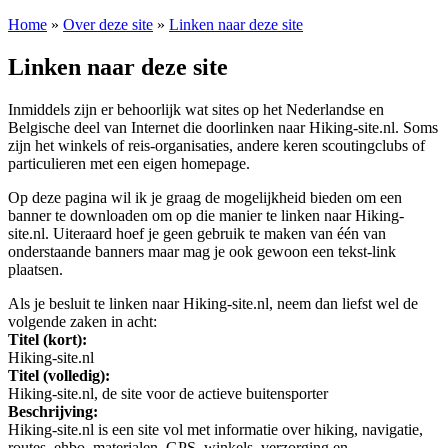
Home
»
Over deze site
»
Linken naar deze site
Linken naar deze site
Inmiddels zijn er behoorlijk wat sites op het Nederlandse en
Belgische deel van Internet die doorlinken naar Hiking-site.nl. Soms
zijn het winkels of reis-organisaties, andere keren scoutingclubs of
particulieren met een eigen homepage.
Op deze pagina wil ik je graag de mogelijkheid bieden om een
banner te downloaden om op die manier te linken naar Hiking-
site.nl. Uiteraard hoef je geen gebruik te maken van één van
onderstaande banners maar mag je ook gewoon een tekst-link
plaatsen.
Als je besluit te linken naar Hiking-site.nl, neem dan liefst wel de
volgende zaken in acht:
Titel (kort):
Hiking-site.nl
Titel (volledig):
Hiking-site.nl, de site voor de actieve buitensporter
Beschrijving:
Hiking-site.nl is een site vol met informatie over hiking, navigatie,
routes, ehbo, materialen, GPS, winkels, verzorging en