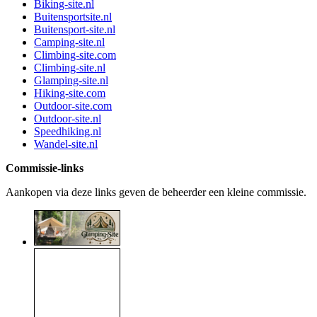
Biking-site.nl
Buitensportsite.nl
Buitensport-site.nl
Camping-site.nl
Climbing-site.com
Climbing-site.nl
Glamping-site.nl
Hiking-site.com
Outdoor-site.com
Outdoor-site.nl
Speedhiking.nl
Wandel-site.nl
Commissie-links
Aankopen via deze links geven de beheerder een kleine commissie.