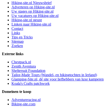
Hiking-site.nl Nieuwsbrief
Adverteren op Hiking-site.nl
Uw stages op Hiking-site.nl
Uw vacatures op Hiking-site.nl
Hiking-site.nl steunt
Linken naar Hiking-site.nl
Contact
Links
Tips en Tricks
Sitemap
Zoeken
Externe links
Chestpack.nl
Zenith Aventura
Sheltersuit Foundation
Tailor-Made Tours (Wandel- en hikingtochten in Ierland)
Glamping-Site.nl, dé site voor liefhebbers van luxe kamperen
Koala's Crafts patchwork
Domeinen te koop
Adventureracing.nl
Biking-site.com