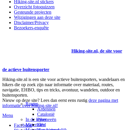
Hiking-site.nl stickers
Overzicht fotoquizzen
Gesteunde projecten
Wijzigingen aan deze site
Disclaimer/Privacy
Bezoekers-enquête
Hiking-site.nl, de site voor
de actieve buitensporter
Hiking-site.nl is een site voor actieve buitensporters, wandelaars en
hikers die op zoek zijn naar informatie over materiaal, routes,
navigatie, EHBO, tips en tricks, avontuur, wandelen, outdoor en
buitensporten.
Nieuw op deze site? Lees dan eerst eens rustig
deze pagina met
Routes
informatie over Hiking-site.nl!
Ardennen
Catalonië
Menu
In de kijker
Pyreneeën
Materialen
Eifel
Facebook
Materialen-nieuws
Hondvriendelijk