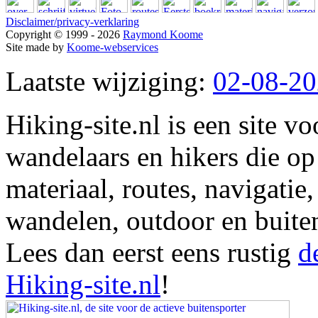
Disclaimer/privacy-verklaring
Copyright © 1999 - 2026
Raymond Koome
Site made by
Koome-webservices
Laatste wijziging:
02-08-2
Hiking-site.nl is een site vo
wandelaars en hikers die op
materiaal, routes, navigatie
wandelen, outdoor en buite
Lees dan eerst eens rustig
d
Hiking-site.nl
!