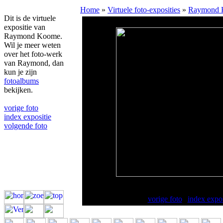
Home
»
Virtuele foto-exposities
»
Raymond 
Dit is de virtuele
expositie van
Raymond Koome.
Wil je meer weten
over het foto-werk
van Raymond, dan
kun je zijn
fotoalbums
bekijken.
vorige foto
index expositie
volgende foto
Uitrusten op een warme dag (vader heeft het
vorige foto
|
index expos