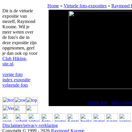
Home
»
Virtuele foto-exposities
»
Raymond 
Dit is de virtuele
expositie van
mezelf, Raymond
Koome. Wil je
meer weten over
de foto's die in
deze expositie zijn
opgenomen, geef
je dan ook op voor
Club Hiking-
site.nl
.
vorige foto
index expositie
volgende foto
Met 'de jongens' een paar 
vorige foto
|
index expos
Disclaimer/privacy-verklaring
Copyright © 1999 - 2026
Raymond Koome