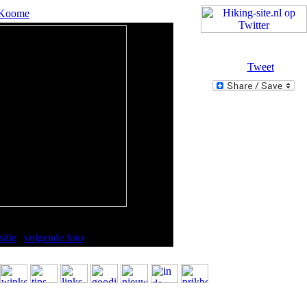
Koome
Tweet
dagen winter-Pyreneeën.
itie
|
volgende foto