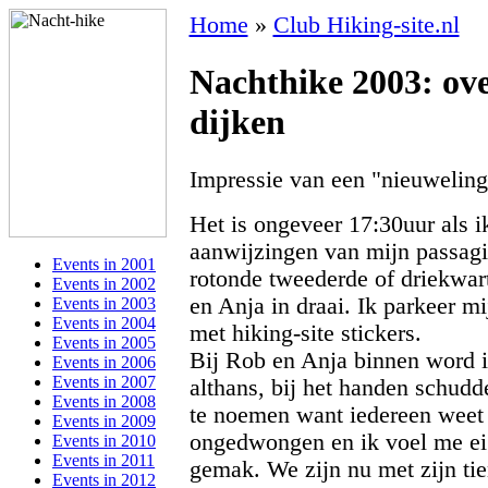
Home
»
Club Hiking-site.nl
Nachthike 2003: o
dijken
Impressie van een "nieuweling
Het is ongeveer 17:30uur als 
aanwijzingen van mijn passagie
Events in 2001
rotonde tweederde of driekwar
Events in 2002
en Anja in draai. Ik parkeer m
Events in 2003
Events in 2004
met hiking-site stickers.
Events in 2005
Bij Rob en Anja binnen word i
Events in 2006
Events in 2007
althans, bij het handen schudd
Events in 2008
te noemen want iedereen weet a
Events in 2009
ongedwongen en ik voel me eig
Events in 2010
Events in 2011
gemak. We zijn nu met zijn tie
Events in 2012