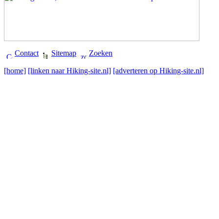
Contact
Sitemap
Zoeken
[home]
[linken naar Hiking-site.nl]
[adverteren op Hiking-site.nl]