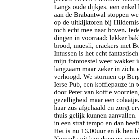
Langs oude dijkjes, een enkel
aan de Brabantwal stoppen we 
op de uitkijktoren bij Hildern
toch echt mee naar boven. Iede
dingen in voorraad: lekker bak
brood, muesli, crackers met Bo
Intussen is het echt fantastisc
mijn fototoestel weer wakker i
langzaam maar zeker in zicht
verhoogd. We stormen op Berg
Ierse Pub, een koffiepauze in t
door Peter van koffie voorzie
gezelligheid maar een colaatje
haar zus afgehaald en zorgt erv
thuis gelijk kunnen aanvallen. 
in een straf tempo en dan heef
Het is nu 16.00uur en ik ben bl
Nomad's uit kan doen en meze