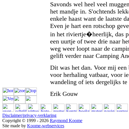
Savonds wel heel veel muggen
het mandje in. S'ochtends lekk
enkele haast want de laatste da
Even je hart een rotschop gev
in het riviertje�heerlijk, da
een uurtje of twee drie naar he
weg weer loopt naar de camp
gelift verder naar Camping Ane
Dit was het dan. Voor mij een 
voor herhaling vatbaar, voor i
wandeling of iets dergelijks te
Erik Gouw
Disclaimer/privacy-verklaring
Copyright © 1999 - 2026
Raymond Koome
Site made by
Koome-webservices