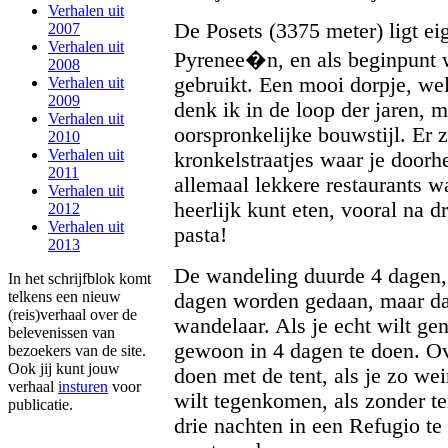
Verhalen uit
De Posets (3375 meter) ligt eig
2007
Verhalen uit
Pyrenee�n, en als beginpunt 
2008
gebruikt. Een mooi dorpje, w
Verhalen uit
2009
denk ik in de loop der jaren,
Verhalen uit
oorspronkelijke bouwstijl. Er z
2010
Verhalen uit
kronkelstraatjes waar je doorh
2011
allemaal lekkere restaurants wa
Verhalen uit
heerlijk kunt eten, vooral na d
2012
Verhalen uit
pasta!
2013
De wandeling duurde 4 dagen, 
In het schrijfblok komt
telkens een nieuw
dagen worden gedaan, maar da
(reis)verhaal over de
wandelaar. Als je echt wilt gen
belevenissen van
gewoon in 4 dagen te doen. Ov
bezoekers van de site.
Ook jij kunt jouw
doen met de tent, als je zo w
verhaal
insturen
voor
wilt tegenkomen, als zonder te
publicatie.
drie nachten in een Refugio te