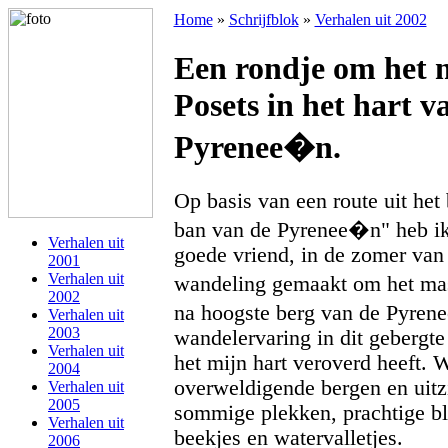
Home
»
Schrijfblok
»
Verhalen uit 2002
Een rondje om het m
Posets in het hart 
Pyrenee�n.
Op basis van een route uit het
ban van de Pyrenee�n" heb i
Verhalen uit
goede vriend, in de zomer van
2001
Verhalen uit
wandeling gemaakt om het ma
2002
na hoogste berg van de Pyren
Verhalen uit
2003
wandelervaring in dit gebergte
Verhalen uit
het mijn hart veroverd heeft. 
2004
overweldigende bergen en uitzi
Verhalen uit
2005
sommige plekken, prachtige b
Verhalen uit
beekjes en watervalletjes.
2006