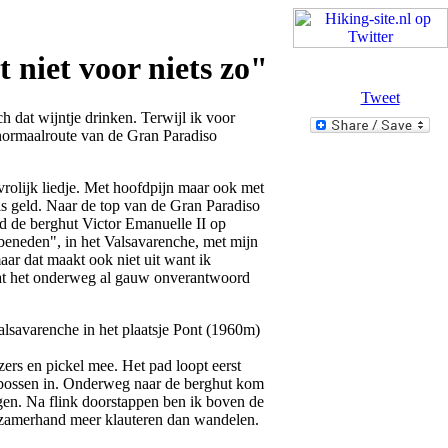
 niet voor niets zo"
Tweet
och dat wijntje drinken. Terwijl ik voor
normaalroute van de Gran Paradiso
vrolijk liedje. Met hoofdpijn maar ook met
 is geld. Naar de top van de Gran Paradiso
eld de berghut Victor Emanuelle II op
eneden", in het Valsavarenche, met mijn
aar dat maakt ook niet uit want ik
at het onderweg al gauw onverantwoord
lsavarenche in het plaatsje Pont (1960m)
zers en pickel mee. Het pad loopt eerst
 bossen in. Onderweg naar de berghut kom
egen. Na flink doorstappen ben ik boven de
zamerhand meer klauteren dan wandelen.