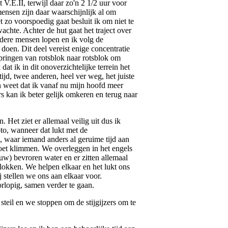
 V.E.II, terwijl daar zo'n 2 1/2 uur voor
mensen zijn daar waarschijnlijk al om
 zo voorspoedig gaat besluit ik om niet te
chte. Achter de hut gaat het traject over
ndere mensen lopen en ik volg de
 doen. Dit deel vereist enige concentratie
pringen van rotsblok naar rotsblok om
dat ik in dit onoverzichtelijke terrein het
tijd, twee anderen, heel ver weg, het juiste
n weet dat ik vanaf nu mijn hoofd meer
 kan ik beter gelijk omkeren en terug naar
Het ziet er allemaal veilig uit dus ik
oto, wanneer dat lukt met de
s, waar iemand anders al geruime tijd aan
moet klimmen. We overleggen in het engels
euw) bevroren water en er zitten allemaal
blokken. We helpen elkaar en het lukt ons
 stellen we ons aan elkaar voor.
lopig, samen verder te gaan.
teil en we stoppen om de stijgijzers om te