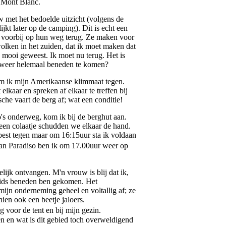
e Mont Blanc.
 met het bedoelde uitzicht (volgens de
ijkt later op de camping). Dit is echt een
 voorbij op hun weg terug. Ze maken voor
olken in het zuiden, dat ik moet maken dat
 mooi geweest. Ik moet nu terug. Het is
 weer helemaal beneden te komen?
om ik mijn Amerikaanse klimmaat tegen.
elkaar en spreken af elkaar te treffen bij
sche vaart de berg af; wat een conditie!
o's onderweg, kom ik bij de berghut aan.
een colaatje schudden we elkaar de hand.
best tegen maar om 16:15uur sta ik voldaan
an Paradiso ben ik om 17.00uur weer op
lijk ontvangen. M'n vrouw is blij dat ik,
uids beneden ben gekomen. Het
mijn onderneming geheel en voltallig af; ze
ien ook een beetje jaloers.
 voor de tent en bij mijn gezin.
en en wat is dit gebied toch overweldigend