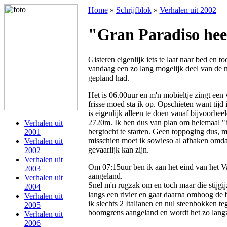
Home
»
Schrijfblok
»
Verhalen uit 2002
"Gran Paradiso heet
Gisteren eigenlijk iets te laat naar bed en t
vandaag een zo lang mogelijk deel van de 
gepland had.
Het is 06.00uur en m'n mobieltje zingt een 
frisse moed sta ik op. Opschieten want tijd
is eigenlijk alleen te doen vanaf bijvoorbe
2720m. Ik ben dus van plan om helemaal "b
Verhalen uit
bergtocht te starten. Geen toppoging dus, m
2001
misschien moet ik sowieso al afhaken omd
Verhalen uit
gevaarlijk kan zijn.
2002
Verhalen uit
Om 07:15uur ben ik aan het eind van het Va
2003
aangeland.
Verhalen uit
Snel m'n rugzak om en toch maar die stijgij
2004
langs een rivier en gaat daarna omhoog de
Verhalen uit
ik slechts 2 Italianen en nul steenbokken t
2005
boomgrens aangeland en wordt het zo lang
Verhalen uit
2006