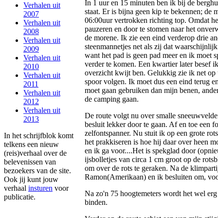
In 1 uur en 15 minuten ben ik bij de berghut
Verhalen uit
staat. Er is bijna geen kip te bekennen; de 
2007
06:00uur vertrokken richting top. Omdat het
Verhalen uit
pauzeren en door te stomen naar het onverwa
2008
de morene. Ik zie een eind verderop drie a
Verhalen uit
steenmannetjes net als zij dat waarschijnlijk
2009
want het pad is geen pad meer en ik moet s
Verhalen uit
verder te komen. Een kwartier later besef ik 
2010
overzicht kwijt ben. Gelukkig zie ik net op 
Verhalen uit
spoor volgen. Ik moet dus een eind terug e
2011
moet gaan gebruiken dan mijn benen, anders
Verhalen uit
de camping gaan.
2012
Verhalen uit
De route volgt nu over smalle sneeuwvelden. 
2013
besluit lekker door te gaan. Af en toe een f
zelfontspanner. Nu stuit ik op een grote rot
In het schrijfblok komt
het prakkiseren is hoe hij daar over heen 
telkens een nieuw
en ik ga voor....Het is spekglad door (opni
(reis)verhaal over de
ijsbolletjes van circa 1 cm groot op de rots
belevenissen van
om over de rots te geraken. Na de klimpartij
bezoekers van de site.
Ramon(Amerikaan) en ik besluiten om, voor
Ook jij kunt jouw
verhaal
insturen
voor
Na zo'n 75 hoogtemeters wordt het wel erg s
publicatie.
binden.