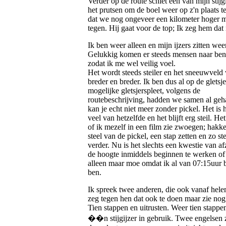
Verder op de route schiet een van mijn stijgi
het prutsen om de boel weer op z'n plaats t
dat we nog ongeveer een kilometer hoger mo
tegen. Hij gaat voor de top; Ik zeg hem dat
Ik ben weer alleen en mijn ijzers zitten weer
Gelukkig komen er steeds mensen naar be
zodat ik me wel veilig voel.
Het wordt steeds steiler en het sneeuwveld
breder en breder. Ik ben dus al op de gletsje
mogelijke gletsjerspleet, volgens de
routebeschrijving, hadden we samen al ge
kan je echt niet meer zonder pickel. Het is 
veel van hetzelfde en het blijft erg steil. Het 
of ik mezelf in een film zie zwoegen; hakk
steel van de pickel, een stap zetten en zo s
verder. Nu is het slechts een kwestie van a
de hoogte inmiddels beginnen te werken of
alleen maar moe omdat ik al van 07:15uur 
ben.
Ik spreek twee anderen, die ook vanaf helem
zeg tegen hen dat ook te doen maar zie nog 
Tien stappen en uitrusten. Weer tien stappe
��n stijgijzer in gebruik. Twee engelsen z