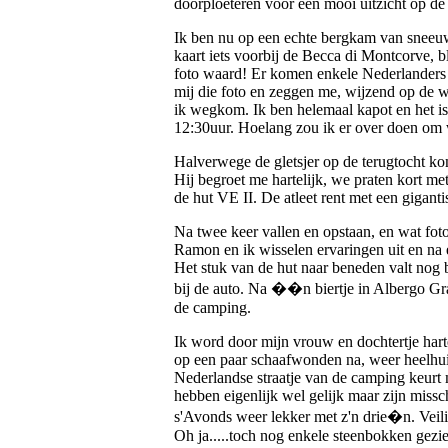
doorploeteren voor een mooi uitzicht op d
Ik ben nu op een echte bergkam van sneeuw
kaart iets voorbij de Becca di Montcorve, bl
foto waard! Er komen enkele Nederlanders
mij die foto en zeggen me, wijzend op de w
ik wegkom. Ik ben helemaal kapot en het is
12:30uur. Hoelang zou ik er over doen om
Halverwege de gletsjer op de terugtocht k
Hij begroet me hartelijk, we praten kort met 
de hut VE II. De atleet rent met een giganti
Na twee keer vallen en opstaan, en wat fot
Ramon en ik wisselen ervaringen uit en na 
Het stuk van de hut naar beneden valt nog 
bij de auto. Na ��n biertje in Albergo Gr
de camping.
Ik word door mijn vrouw en dochtertje harte
op een paar schaafwonden na, weer heelh
Nederlandse straatje van de camping keurt 
hebben eigenlijk wel gelijk maar zijn missch
s'Avonds weer lekker met z'n drie�n. Veilig
Oh ja.....toch nog enkele steenbokken gezi