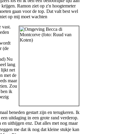
jzers los en ik ben een behoorlijke tijd aan
e krijgen. Ramon ziet op z'n hoogtemeter
eten gaan voor de top. Dat valt best wel
 niet op mij moet wachten
 vast.
neden
 wordt
r (de
had) Nu
heel lang
lijkt net
en met de
teeds maar
fzien. Zou
 ben ik
bezig
aal beneden gestart zijn en terugkeren. Ik
een uitdaging in een grote rand verderop.
n en uithijgen enz. Dat alles met nog maar
eggen me dat ik nog dat kleine stukje kan