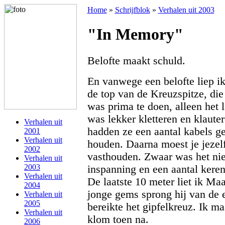
Home
»
Schrijfblok
»
Verhalen uit 2003
"In Memory"
Belofte maakt schuld.
En vanwege een belofte liep ik 
de top van de Kreuzspitze, die
was prima te doen, alleen het 
was lekker kletteren en klauter
Verhalen uit
hadden ze een aantal kabels g
2001
Verhalen uit
houden. Daarna moest je jezel
2002
vasthouden. Zwaar was het nie
Verhalen uit
2003
inspanning en een aantal kere
Verhalen uit
De laatste 10 meter liet ik Ma
2004
jonge gems sprong hij van de 
Verhalen uit
2005
bereikte het gipfelkreuz. Ik m
Verhalen uit
klom toen na.
2006