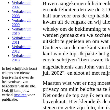
Boven aangekomen feliciteerd
Verhalen uit
2007
en ook feliciteerden we de 2 D
Verhalen uit
half uur voor ons de top hadde
2008
Verhalen uit
kwam uit de rugzak en wij alle
2009
whisky om de beklimming te vi
Verhalen uit
2010
werden gemaakt en we zochten 
Verhalen uit
uitzicht te genieten en om wat 
2011
Duitsers aan de ene kant van d
Verhalen uit
2012
kant van de top. Ik pakte het g
Verhalen uit
eerste schrijven Toen kwam ik 
2013
nagedachtenis aan John van Lo
In het schrijfblok komt
juli 2002". en sloot af met mi
telkens een nieuw
(reis)verhaal over de
belevenissen van
Maarten wist wat er nog moest
bezoekers van de site.
privacy om mijn belofte na te
Ook jij kunt jouw
Net onder de top zag ik een m
verhaal
insturen
voor
publicatie.
bovenkant. Hier klemde ik de 
stenen en zette zijn foto, die 