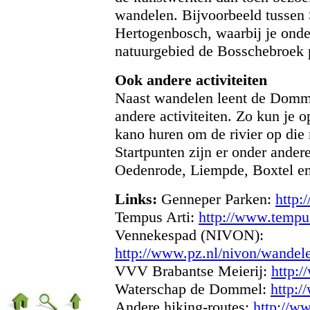
wandelen. Bijvoorbeeld tussen S
Hertogenbosch, waarbij je onde
natuurgebied de Bosschebroek p
Ook andere activiteiten
Naast wandelen leent de Domme
andere activiteiten. Zo kun je o
kano huren om de rivier op die
Startpunten zijn er onder ander
Oedenrode, Liempde, Boxtel en
Links:
Genneper Parken:
http:
Tempus Arti:
http://www.tempus
Vennekespad (NIVON):
http://www.pz.nl/nivon/wandel
VVV Brabantse Meierij:
http:/
Waterschap de Dommel:
http:
Andere hiking-routes:
http://ww