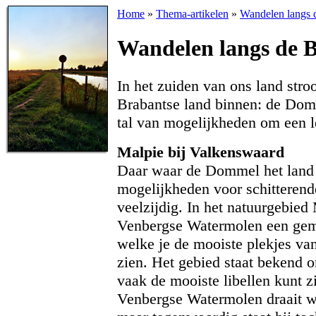
Home
»
Thema-artikelen
»
Wandelen langs
Wandelen langs de 
In het zuiden van ons land stroo
Brabantse land binnen: de Domm
tal van mogelijkheden om een l
Malpie bij Valkenswaard
Daar waar de Dommel het land 
mogelijkheden voor schitteren
veelzijdig. In het natuurgebied
Venbergse Watermolen een gem
welke je de mooiste plekjes van
zien. Het gebied staat bekend 
vaak de mooiste libellen kunt z
Venbergse Watermolen draait we