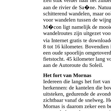
Een stuk verder naar het zuid
aan de rivier de Sa�ne. Natuu
schitterend wandelen, maar ook
voor wandelen tussen de wijng
M�con ligt namelijk de mooie
wandelroutes zijn uitgezet voo
via Internet gratis te downloa
8 tot 16 kilometer. Bovendien 
een oude spoorlijn omgetoverd 
fietstocht. 45 kilometer lang vo
aan de Autoroute du Soleil.
Het fort van Mornas
Iedereen die langs het fort va
herkennen: de kantelen die bo
uitsteken, gedurende de avondu
zichtbaar vanaf de snelweg. H
Mornas is daarom zeker een b