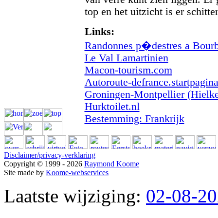
top en het uitzicht is er schitte
Links:
Randonnes p�destres a Bourb
Le Val Lamartinien
Macon-tourism.com
Autoroute-defrance.startpagina
Groningen-Montpellier (Hielk
Hurktoilet.nl
Bestemming: Frankrijk
Disclaimer/privacy-verklaring
Copyright © 1999 - 2026
Raymond Koome
Site made by
Koome-webservices
Laatste wijziging:
02-08-2