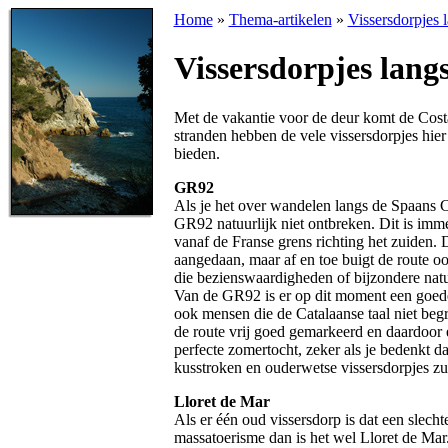
Home
»
Thema-artikelen
»
Vissersdorpjes 
Vissersdorpjes lang
Met de vakantie voor de deur komt de Costa
stranden hebben de vele vissersdorpjes hie
bieden.
GR92
Als je het over wandelen langs de Spaans 
GR92 natuurlijk niet ontbreken. Dit is imm
vanaf de Franse grens richting het zuiden. 
aangedaan, maar af en toe buigt de route ook
die bezienswaardigheden of bijzondere nat
Van de GR92 is er op dit moment een goede 
ook mensen die de Catalaanse taal niet beg
de route vrij goed gemarkeerd en daardoor
perfecte zomertocht, zeker als je bedenkt d
kusstroken en ouderwetse vissersdorpjes zu
Lloret de Mar
Als er één oud vissersdorp is dat een slech
massatoerisme dan is het wel Lloret de Mar