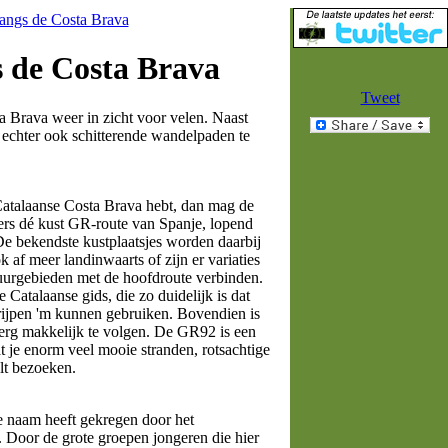
langs de Costa Brava
s de Costa Brava
Tweet
 Brava weer in zicht voor velen. Naast
r echter ook schitterende wandelpaden te
Catalaanse Costa Brava hebt, dan mag de
ers dé kust GR-route van Spanje, lopend
De bekendste kustplaatsjes worden daarbij
 af meer landinwaarts of zijn er variaties
uurgebieden met de hoofdroute verbinden.
Catalaanse gids, die zo duidelijk is dat
rijpen 'm kunnen gebruiken. Bovendien is
 erg makkelijk te volgen. De GR92 is een
at je enorm veel mooie stranden, rotsachtige
lt bezoeken.
te naam heeft gekregen door het
. Door de grote groepen jongeren die hier