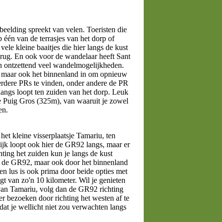
rbeelding spreekt van velen. Toeristen die
één van de terrasjes van het dorp of
ele kleine baaitjes die hier langs de kust
erug. En ook voor de wandelaar heeft Sant
ijn ontzettend veel wandelmogelijkheden.
, maar ook het binnenland in om opnieuw
meerdere PRs te vinden, onder andere de PR
angs loopt ten zuiden van het dorp. Leuk
de Puig Gros (325m), van waaruit je zowel
en.
et kleine visserplaatsje Tamariu, ten
ijk loopt ook hier de GR92 langs, maar er
ting het zuiden kun je langs de kust
gs de GR92, maar ook door het binnenland
en lus is ook prima door beide opties met
jgt van zo'n 10 kilometer. Wil je genieten
van Tamariu, volg dan de GR92 richting
er bezoeken door richting het westen af te
s dat je wellicht niet zou verwachten langs