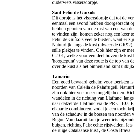
ouderwets vissersdorpje.
Sant Feliu de Guíxols
Dit dorpje is hét vissersdorpje dat tot de ve
eenmaal een avond hebben doorgebracht op 
hebben genoten van de rust van één van de v
te vinden zijn, komen zeker nog een keer t
Feliu de Guíxols veel te bieden, want er z
Natuurlijk langs de kust (alweer de GR92)
stille plekjes te vinden. Ook hier zijn er 
C-101, welke voor een deel boven de kust l
'hoogtepunt' van deze route is de top van 
over de kust als het binnenland kunt uitkijk
Tamariu
Een goed bewaard geheim voor toeristen is h
noorden van Calella de Palafrugell. Natuurl
zijn ook hier veel meer mogelijkheden. Rich
wandelen in de richting van Llafranc, lan
naar datzelfde Llafranc via de PR C-107. E
elkaar te combineren, zodat je een tocht kri
van de schaduw in de bossen ten noorden 
Begur. Van daaruit kun je weer iets bijzond
buigen, richting Pals: echte rijstvelden. Iet
de ruige Catalaanse kust , de Costa Brava.