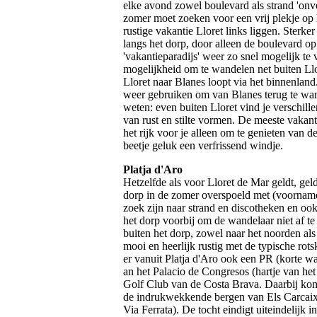
elke avond zowel boulevard als strand 'onvei
zomer moet zoeken voor een vrij plekje op h
rustige vakantie Lloret links liggen. Sterke
langs het dorp, door alleen de boulevard op
'vakantieparadijs' weer zo snel mogelijk te v
mogelijkheid om te wandelen net buiten Llo
Lloret naar Blanes loopt via het binnenla
weer gebruiken om van Blanes terug te wan
weten: even buiten Lloret vind je verschille
van rust en stilte vormen. De meeste vakant
het rijk voor je alleen om te genieten van de
beetje geluk een verfrissend windje.
Platja d'Aro
Hetzelfde als voor Lloret de Mar geldt, gel
dorp in de zomer overspoeld met (voorname
zoek zijn naar strand en discotheken en ook
het dorp voorbij om de wandelaar niet af te
buiten het dorp, zowel naar het noorden als
mooi en heerlijk rustig met de typische rot
er vanuit Platja d'Aro ook een PR (korte wa
an het Palacio de Congresos (hartje van het
Golf Club van de Costa Brava. Daarbij kom 
de indrukwekkende bergen van Els Carcaixe
Via Ferrata). De tocht eindigt uiteindelijk i