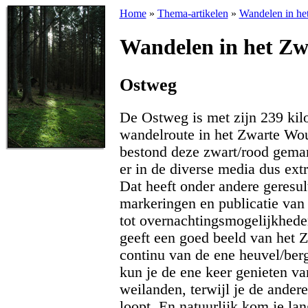
Home
»
Thema-artikelen
»
Wandelen in he
Wandelen in het Z
Ostweg
De Ostweg is met zijn 239 kilo
wandelroute in het Zwarte Wou
bestond deze zwart/rood gemar
er in de diverse media dus ext
Dat heeft onder andere geresul
markeringen en publicatie van
tot overnachtingsmogelijkheden
geeft een goed beeld van het Z
continu van de ene heuvel/berg
kun je de ene keer genieten va
weilanden, terwijl je de ander
loopt. En natuurlijk kom je la