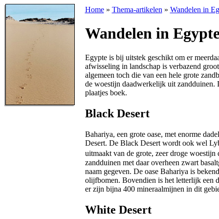
Home
»
Thema-artikelen
»
Wandelen in Eg
Wandelen in Egypt
Egypte is bij uitstek geschikt om er meerd
afwisseling in landschap is verbazend groot,
algemeen toch die van een hele grote zandb
de woestijn daadwerkelijk uit zandduinen. 
plaatjes boek.
Black Desert
Bahariya, een grote oase, met enorme dade
Desert. De Black Desert wordt ook wel Ly
uitmaakt van de grote, zeer droge woestijn d
zandduinen met daar overheen zwart basalt
naam gegeven. De oase Bahariya is beken
olijfbomen. Bovendien is het letterlijk een
er zijn bijna 400 mineraalmijnen in dit gebi
White Desert