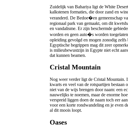
Zuidelijk van Bahariya ligt de White Desert.
kalkstenen formaties, die door zand en win
veranderd. De Bedoe�en gemeenschap van 
regionaal park van gemaakt, om dit kwetsb
en vandalisme. Er zijn beschermde gebiede
worden en geen auto�s worden toegelaten e
opleiding gevolgd en mogen zonodig zelfs 
Egyptische begrippen mag dit zeer opmerk
is milieubewustzijn in Egypte niet echt aanw
dat kunnen beamen.
Cristal Mountain
Nog weer verder ligt de Cristal Mountain. I
kwarts en veel van de rotspartijen bestaan o
niet van de wijs brengen door naam: een ec
nauwelijks te noemen, maar de enorme hoeve
verspreid liggen doen de naam toch eer aan.
voor een korte rondwandeling en je even de 
al dit moois loopt.
Oases