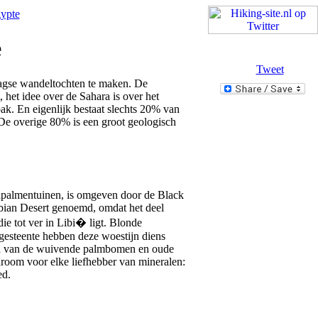
ypte
e
Tweet
aagse wandeltochten te maken. De
 het idee over de Sahara is over het
ak. En eigenlijk bestaat slechts 20% van
De overige 80% is een groot geologisch
lpalmentuinen, is omgeven door de Black
bian Desert genoemd, omdat het deel
ie tot ver in Libi� ligt. Blonde
gesteente hebben deze woestijn diens
d van de wuivende palmbomen en oude
 droom voor elke liefhebber van mineralen:
ed.