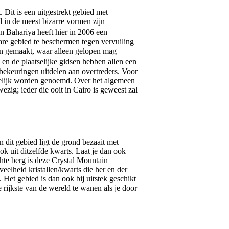
 Dit is een uitgestrekt gebied met
d in de meest bizarre vormen zijn
Bahariya heeft hier in 2006 een
are gebied te beschermen tegen vervuiling
n gemaakt, waar alleen gelopen mag
n de plaatselijke gidsen hebben allen een
bekeuringen uitdelen aan overtreders. Voor
elijk worden genoemd. Over het algemeen
ezig; ieder die ooit in Cairo is geweest zal
n dit gebied ligt de grond bezaait met
ok uit ditzelfde kwarts. Laat je dan ook
hte berg is deze Crystal Mountain
elheid kristallen/kwarts die her en der
 Het gebied is dan ook bij uitstek geschikt
rijkste van de wereld te wanen als je door