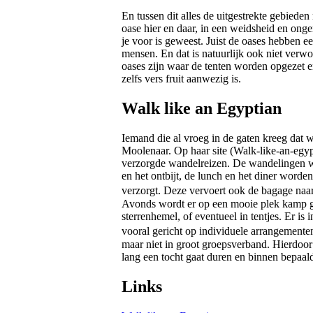
En tussen dit alles de uitgestrekte gebieden
oase hier en daar, in een weidsheid en onge
je voor is geweest. Juist de oases hebben e
mensen. En dat is natuurlijk ook niet verwon
oases zijn waar de tenten worden opgezet 
zelfs vers fruit aanwezig is.
Walk like an Egyptian
Iemand die al vroeg in de gaten kreeg dat w
Moolenaar. Op haar site (Walk-like-an-egyp
verzorgde wandelreizen. De wandelingen wo
en het ontbijt, de lunch en het diner worde
verzorgt. Deze vervoert ook de bagage naa
Avonds wordt er op een mooie plek kamp g
sterrenhemel, of eventueel in tentjes. Er is 
vooral gericht op individuele arrangemen
maar niet in groot groepsverband. Hierdoor 
lang een tocht gaat duren en binnen bepaal
Links