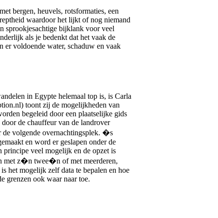
 met bergen, heuvels, rotsformaties, een
reptheid waardoor het lijkt of nog niemand
en sprookjesachtige bijklank voor veel
derlijk als je bedenkt dat het vaak de
en er voldoende water, schaduw en vaak
andelen in Egypte helemaal top is, is Carla
tion.nl) toont zij de mogelijkheden van
rden begeleid door een plaatselijke gids
n door de chauffeur van de landrover
r de volgende overnachtingsplek. �s
emaakt en word er geslapen onder de
in principe veel mogelijk en de opzet is
ten met z�n twee�n of met meerderen,
is het mogelijk zelf data te bepalen en hoe
de grenzen ook waar naar toe.