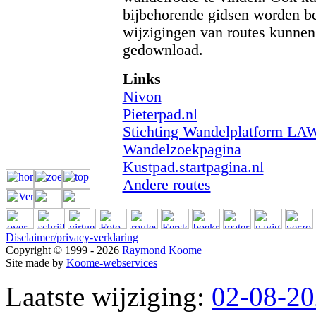
bijbehorende gidsen worden be
wijzigingen van routes kunne
gedownload.
Links
Nivon
Pieterpad.nl
Stichting Wandelplatform LA
Wandelzoekpagina
Kustpad.startpagina.nl
Andere routes
Disclaimer/privacy-verklaring
Copyright © 1999 - 2026
Raymond Koome
Site made by
Koome-webservices
Laatste wijziging:
02-08-2