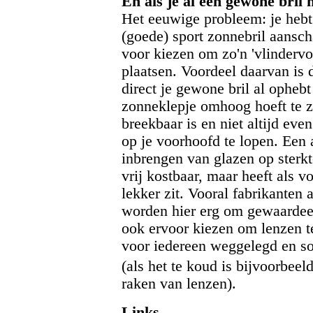
En als je al een gewone bril 
Het eeuwige probleem: je hebt 
(goede) sport zonnebril aansch
voor kiezen om zo'n 'vlindervor
plaatsen. Voordeel daarvan is d
direct je gewone bril al ophebt
zonneklepje omhoog hoeft te ze
breekbaar is en niet altijd eve
op je voorhoofd te lopen. Een a
inbrengen van glazen op sterkte
vrij kostbaar, maar heeft als vo
lekker zit. Vooral fabrikanten
worden hier erg om gewaardeerd
ook ervoor kiezen om lenzen te
voor iedereen weggelegd en s
(als het te koud is bijvoorbeel
raken van lenzen).
Links