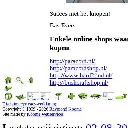
Succes met het knopen!
Bas Evers
Enkele online shops waa
kopen
http://paracord.nl/
http://paracordshop.nl/
http://www.hard2find.nl/
http://bushcraftshop.nl/
Disclaimer/privacy-verklaring
Copyright © 1999 - 2026
Raymond Koome
Site made by
Koome-webservices
Laatste wijziging:
02-08-2