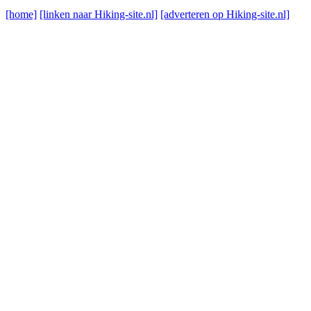
[home]
[linken naar Hiking-site.nl]
[adverteren op Hiking-site.nl]