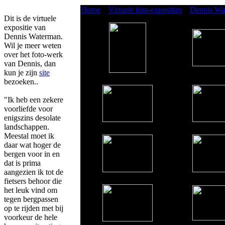
Home
»
Virtuele foto-exposities
»
Dennis Wa
Dit is de virtuele
expositie van
Dennis Waterman.
Wil je meer weten
over het foto-werk
van Dennis, dan
kun je zijn
site
bezoeken..
"Ik heb een zekere
voorliefde voor
enigszins desolate
landschappen.
Meestal moet ik
daar wat hoger de
bergen voor in en
dat is prima
aangezien ik tot de
fietsers behoor die
het leuk vind om
tegen bergpassen
op te rijden met bij
voorkeur de hele