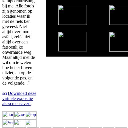
kampeeruitrusting
bij me. Alle foto's
zijn genomen op
locaties waar ik
met de fiets ben
geweest. Niet
altijd over mooi
asfalt, zelfs niet
altijd over een
fatsoenlijke
onverharde weg.
Maar altijd met de
wil om te weten
hoe het er boven
uitziet, en op de
volgende pas, en
de volgende..."
Download deze
virtuele expositie
als screensaver!