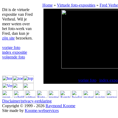
Home
»
Virtuele foto-exposities
»
Fred Verhe
Dit is de virtuele
expositie van Fred
Verheul. Wil je
meer weten over
het foto-werk van
Fred, dan kun je
zijn site
bezoeken.
vorige foto
index expositie
volgende foto
Dichtbij... pico 
vorige foto
|
index expos
Disclaimer/privacy-verklaring
Copyright © 1999 - 2026
Raymond Koome
Site made by
Koome-webservices