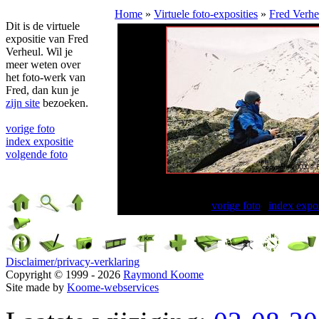
Home
»
Virtuele foto-exposities
»
Fred Verhe
Dit is de virtuele
expositie van Fred
Verheul. Wil je
meer weten over
het foto-werk van
Fred, dan kun je
zijn site
bezoeken.
vorige foto
index expositie
volgende foto
Best ko
vorige foto
|
index expos
Disclaimer/privacy-verklaring
Copyright © 1999 - 2026
Raymond Koome
Site made by
Koome-webservices