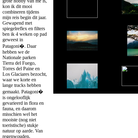
grote hobby van me is,
kon ik dit mooi
combineren tijdens
mijn reis begin dit jaar.
Gewapend met
spiegelreflex en filters
ben ik 4 weken op pad
geweest in
Patagoni�. Daar
hebben we de
Nationale parken
Tierra del Fuego,
Torres del Paine en
Los Glaciares bezocht,
waar we korte en
lange tracks hebben
gemaakt. Patagoni�
is ongelooflijk
gevarieerd in flora en
fauna, en daarom
misschien wel het
mooiste (nog niet
toeristische) stukje
natuur op aarde. Van
regenwouden,