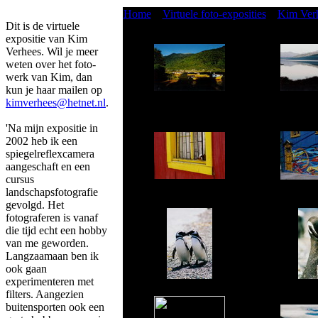
Home
»
Virtuele foto-exposities
»
Kim Ver
Dit is de virtuele
expositie van Kim
Verhees. Wil je meer
weten over het foto-
werk van Kim, dan
kun je haar mailen op
kimverhees@hetnet.nl
.
'Na mijn expositie in
2002 heb ik een
spiegelreflexcamera
aangeschaft en een
cursus
landschapsfotografie
gevolgd. Het
fotograferen is vanaf
die tijd echt een hobby
van me geworden.
Langzaamaan ben ik
ook gaan
experimenteren met
filters. Aangezien
buitensporten ook een