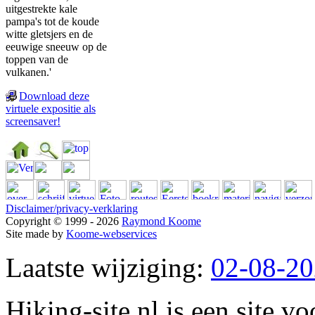
uitgestrekte kale
pampa's tot de koude
witte gletsjers en de
eeuwige sneeuw op de
toppen van de
vulkanen.'
Download deze
virtuele expositie als
screensaver!
Disclaimer/privacy-verklaring
Copyright © 1999 - 2026
Raymond Koome
Site made by
Koome-webservices
Laatste wijziging:
02-08-2
Hiking-site.nl is een site vo