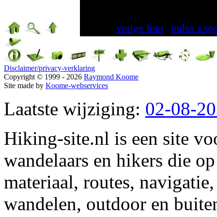
een onschuldige lobbes op z
gezelsc
vorige foto
|
index expo
Disclaimer/privacy-verklaring
Copyright © 1999 - 2026
Raymond Koome
Site made by
Koome-webservices
Laatste wijziging:
02-08-2
Hiking-site.nl is een site vo
wandelaars en hikers die op
materiaal, routes, navigatie
wandelen, outdoor en buite