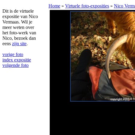
Home
»
Virtuele foto-exposities
»
Nico Verm
Dit is de virtuele
expositie van Nico
Vermaas. Wil je
meer weten over
het foto-werk van
Nico, bezoek dan
eens
zijn site
.
vorige foto
index expositie
volgende foto
Deelerwoud, 
Schotse Hooglander bevestigt 
In dit geval mijn rode rugzak.