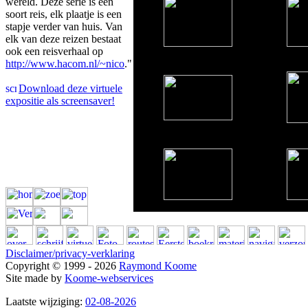
wereld. Deze serie is een
soort reis, elk plaatje is een
stapje verder van huis. Van
elk van deze reizen bestaat
ook een reisverhaal op
http://www.hacom.nl/~nico
."
Download deze virtuele
expositie als screensaver!
Disclaimer/privacy-verklaring
Copyright © 1999 - 2026
Raymond Koome
Site made by
Koome-webservices
Laatste wijziging:
02-08-2026