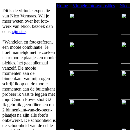
Home
»
Virtuele foto-exposities
»
Nico
Dit is de virtuele expositie
van Nico Vermaas. Wil je
meer weten over het foto-
werk van Nico, bezoek dan
eens
zijn site
.
"Wandelen en fotograferen,
een mooie combinatie. Je
hoeft namelijk niet te zoeken
naar mooie plaatjes en mooie
plekjes, het gaat allemaal
vanzelf. De mooie
momenten aan de
binnenkant van mijn ogen
schrijf ik op en de mooie
momenten aan de buitenkant
probeer ik vast te leggen met
mijn Canon Powershot G2.
Ik gebruik geen filters en op
2 binnenkant-van-de-ogen-
plaatjes na zijn alle foto's
onbewerkt. De schoonheid is
de schoonheid van de echte