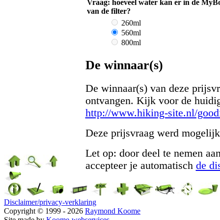
Vraag: hoeveel water kan er in de MyBot
van de filter?
260ml
560ml
800ml
De winnaar(s)
De winnaar(s) van deze prijsvr
ontvangen. Kijk voor de huidig
http://www.hiking-site.nl/good
Deze prijsvraag werd mogelij
Let op: door deel te nemen aa
accepteer je automatisch
de di
Disclaimer/privacy-verklaring
Copyright © 1999 - 2026
Raymond Koome
Site made by
Koome-webservices