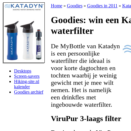
Home
»
Goodies
»
Goodies in 2011
»
Kata
Goodies: win een K
waterfilter
De MyBottle van Katadyn
is een persoonlijke
waterfilter die ideaal is
voor korte dagtochten en
Desktops
tochten waarbij je weinig
Screen-savers
Hiking-site.nl
gewicht met je mee wilt
kalender
nemen. Het is namelijk
Goodies archief
een drinkfles met
ingebouwde waterfilter.
ViruPur 3-laags filter