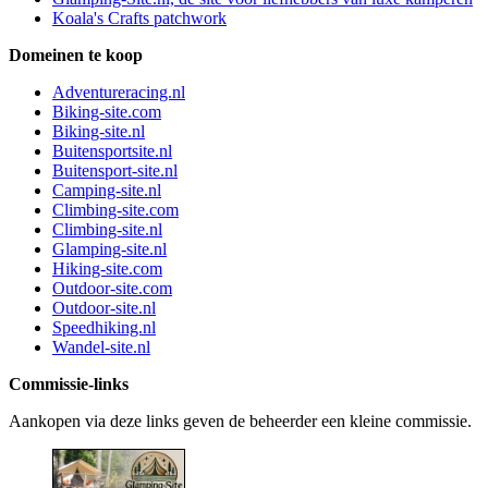
Koala's Crafts patchwork
Domeinen te koop
Adventureracing.nl
Biking-site.com
Biking-site.nl
Buitensportsite.nl
Buitensport-site.nl
Camping-site.nl
Climbing-site.com
Climbing-site.nl
Glamping-site.nl
Hiking-site.com
Outdoor-site.com
Outdoor-site.nl
Speedhiking.nl
Wandel-site.nl
Commissie-links
Aankopen via deze links geven de beheerder een kleine commissie.