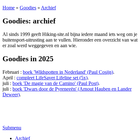
Home
»
Goodies
»
Archief
Goodies: archief
Al sinds 1999 geeft Hiking-site.nl bijna iedere maand iets weg om je
buitensport-uitrusting aan te vullen. Hieronder een overzicht van wat
er zoal werd weggegeven en aan wie.
Goodies in 2025
Februari :
boek 'Wildspotten in Nederland' (Paul Cosijn)
.
April :
compleet LifeSaver Lifeline set (5x)
.
juli :
boek 'De magie van de Camino' (Paul Post)
.
juli :
boek 'Dwars door de Pyreneeën' (Arnout Hauben en Lander
Deweer)
.
Submenu
Archief