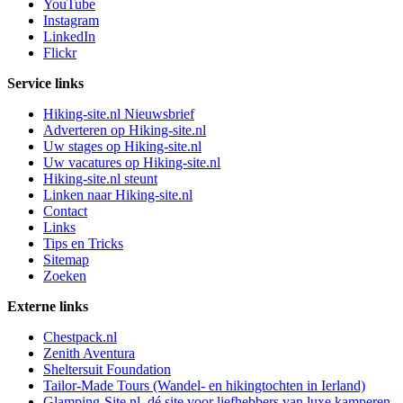
YouTube
Instagram
LinkedIn
Flickr
Service links
Hiking-site.nl Nieuwsbrief
Adverteren op Hiking-site.nl
Uw stages op Hiking-site.nl
Uw vacatures op Hiking-site.nl
Hiking-site.nl steunt
Linken naar Hiking-site.nl
Contact
Links
Tips en Tricks
Sitemap
Zoeken
Externe links
Chestpack.nl
Zenith Aventura
Sheltersuit Foundation
Tailor-Made Tours (Wandel- en hikingtochten in Ierland)
Glamping-Site.nl, dé site voor liefhebbers van luxe kamperen